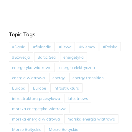
Topic Tags
#Dania
#finlandia
#Litwa
#Niemcy
#Polska
#Szwecja
Baltic Sea
energetyka
energetyka wiatrowa
energia elektryczna
energia wiatrowa
energy
energy transition
Europa
Europe
infrastruktura
infrastruktura przesyłowa
latestnews
morska energetyka wiatrowa
morska energia wiatrowa
morska energia wiatrowa
Morze Bałtyckie
Morze Bałtyckie