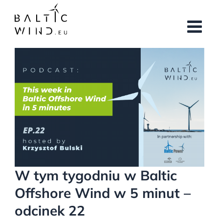
Przejdź
do
zawartości
Pokaż
większy
obrazek
W tym tygodniu w Baltic
Offshore Wind w 5 minut –
odcinek 22