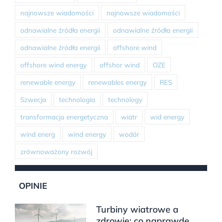
najnowsze wiadomości
najnowsze wiadomości
odnawialne źródła energii
odnawialne źródła energii
odnawialne źródła energii
offshore wind
offshore wind energy
offshor wind
OZE
renewable energy
renewables energy
RES
Szwecja
technologia
technology
transformacja energetyczna
wiatr
wid energy
wind energ
wind energy
wodór
zrównoważony rozwój
OPINIE
Turbiny wiatrowe a
zdrowie: co naprawdę