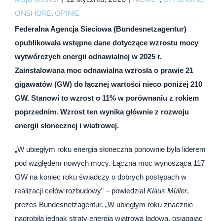
ONSHORE
,
OPINIE
Federalna Agencja Sieciowa (Bundesnetzagentur)
opublikowała wstępne dane dotyczące wzrostu mocy
wytwórczych energii odnawialnej w 2025 r.
Zainstalowana moc odnawialna wzrosła o prawie 21
gigawatów (GW) do łącznej wartości nieco poniżej 210
GW. Stanowi to wzrost o 11% w porównaniu z rokiem
poprzednim. Wzrost ten wynika głównie z rozwoju
energii słonecznej i wiatrowej.
„W ubiegłym roku energia słoneczna ponownie była liderem
pod względem nowych mocy. Łączna moc wynosząca 117
GW na koniec roku świadczy o dobrych postępach w
realizacji celów rozbudowy” – powiedział
Klaus Müller
,
prezes Bundesnetzagentur. „W ubiegłym roku znacznie
nadrobiła jednak straty energia wiatrowa lądowa, osiągając