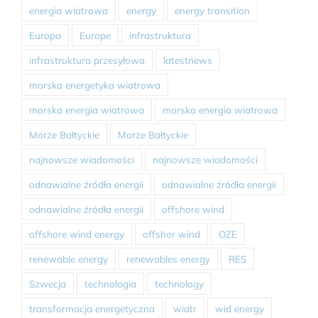
energia wiatrowa
energy
energy transition
Europa
Europe
infrastruktura
infrastruktura przesyłowa
latestnews
morska energetyka wiatrowa
morska energia wiatrowa
morska energia wiatrowa
Morze Bałtyckie
Morze Bałtyckie
najnowsze wiadomości
najnowsze wiadomości
odnawialne źródła energii
odnawialne źródła energii
odnawialne źródła energii
offshore wind
offshore wind energy
offshor wind
OZE
renewable energy
renewables energy
RES
Szwecja
technologia
technology
transformacja energetyczna
wiatr
wid energy