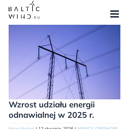
Przejdź
do
zawartości
Pokaż
większy
obrazek
Wzrost udziału energii
odnawialnej w 2025 r.
Maja Moskal
|
12 stycznia, 2026
|
NIEMCY
,
OFFSHORE
,