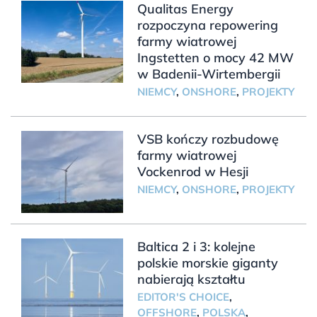
Qualitas Energy
rozpoczyna repowering
farmy wiatrowej
Ingstetten o mocy 42 MW
w Badenii-Wirtembergii
NIEMCY
,
ONSHORE
,
PROJEKTY
VSB kończy rozbudowę
farmy wiatrowej
Vockenrod w Hesji
NIEMCY
,
ONSHORE
,
PROJEKTY
Baltica 2 i 3: kolejne
polskie morskie giganty
nabierają kształtu
EDITOR'S CHOICE
,
OFFSHORE
,
POLSKA
,