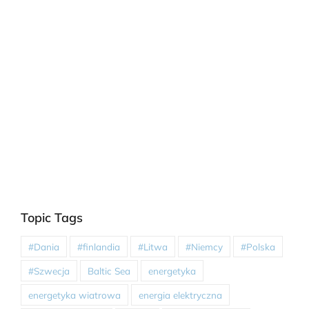
Topic Tags
#Dania
#finlandia
#Litwa
#Niemcy
#Polska
#Szwecja
Baltic Sea
energetyka
energetyka wiatrowa
energia elektryczna