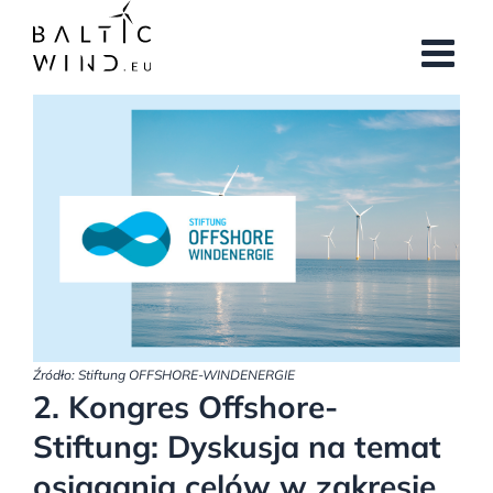
Przejdź
do
zawartości
Pokaż
większy
obrazek
Źródło: Stiftung OFFSHORE-WINDENERGIE
2. Kongres Offshore-
Stiftung: Dyskusja na temat
osiągania celów w zakresie