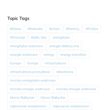
Topic Tags
#Dania
#finlandia
#Litwa
#Niemcy
#Polska
#Szwecja
Baltic Sea
energetyka
energetyka wiatrowa
energia elektryczna
energia wiatrowa
energy
energy transition
Europa
Europe
infrastruktura
infrastruktura przesyłowa
latestnews
morska energetyka wiatrowa
morska energia wiatrowa
morska energia wiatrowa
Morze Bałtyckie
Morze Bałtyckie
najnowsze wiadomości
najnowsze wiadomości