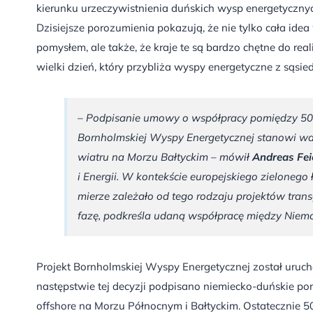
kierunku urzeczywistnienia duńskich wysp energetycznyc
Dzisiejsze porozumienia pokazują, że nie tylko cała ide
pomysłem, ale także, że kraje te są bardzo chętne do re
wielki dzień, który przybliża wyspy energetyczne z sąsie
– Podpisanie umowy o współpracy pomiędzy 50H
Bornholmskiej Wyspy Energetycznej stanowi wa
wiatru na Morzu Bałtyckim – mówił
Andreas Fei
i Energii. W kontekście europejskiego zielonego
mierze zależało od tego rodzaju projektów trans
fazę, podkreśla udaną współpracę między Niemc
Projekt Bornholmskiej Wyspy Energetycznej został uruc
następstwie tej decyzji podpisano niemiecko-duńskie po
offshore na Morzu Północnym i Bałtyckim. Ostatecznie 50H