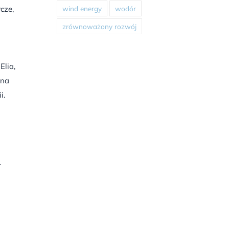
wind energy
wodór
cze,
zrównoważony rozwój
Elia,
 na
i.
.