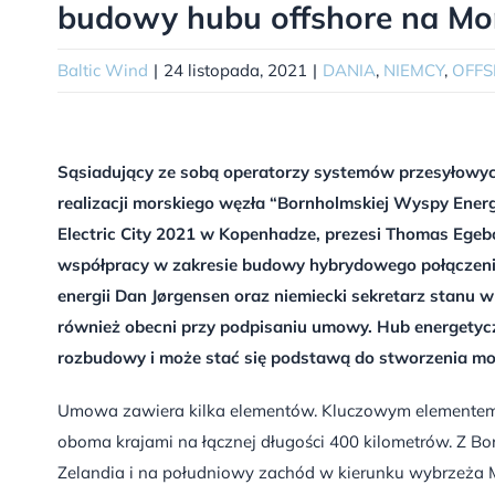
budowy hubu offshore na Mo
Baltic Wind
|
24 listopada, 2021
|
DANIA
,
NIEMCY
,
OFF
Sąsiadujący ze sobą operatorzy systemów przesyłowyc
realizacji morskiego węzła “Bornholmskiej Wyspy Ener
Electric City 2021 w Kopenhadze, prezesi Thomas Egebo
współpracy w zakresie budowy hybrydowego połączeni
energii Dan Jørgensen oraz niemiecki sekretarz stanu w
również obecni przy podpisaniu umowy. Hub energetyc
rozbudowy i może stać się podstawą do stworzenia mors
Umowa zawiera kilka elementów. Kluczowym elementem j
oboma krajami na łącznej długości 400 kilometrów. Z B
Zelandia i na południowy zachód w kierunku wybrzeża