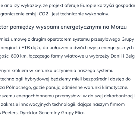
analizy wykazały, że projekt oferuje Europie korzyści gospodar
 ograniczenie emisji CO2 i jest technicznie wykonalny.
nektor pomiędzy wyspami energetycznymi na Morzu
wnież umowę z drugim operatorem systemu przesyłowego Grupy 
 Energinet i ETB dążą do połączenia dwóch wysp energetycznych
ci 600 km, łączącego farmy wiatrowe u wybrzeży Danii i Belgi
ważnym krokiem w kierunku uczynienia naszego systemu
technologii hybrydowej będziemy mieli bezpośredni dostęp do
rza Północnego, gdzie panują odmienne warunki klimatyczne.
aszemu energochłonnemu przemysłowi w dalszej dekarbonizacji
zakresie innowacyjnych technologii, dające naszym firmom
Peeters, Dyrektor Generalny Grupy Elia:.