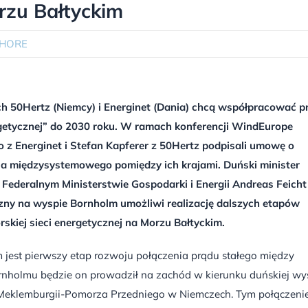
rzu Bałtyckim
SHORE
h 50Hertz (Niemcy) i Energinet (Dania) chcą współpracować p
getycznej” do 2030 roku. W ramach konferencji WindEurope
 z Energinet i Stefan Kapferer z 50Hertz podpisali umowę o
a międzysystemowego pomiędzy ich krajami. Duński minister
 Federalnym Ministerstwie Gospodarki i Energii Andreas Feicht 
zny na wyspie Bornholm umożliwi realizację dalszych etapów
kiej sieci energetycznej na Morzu Bałtyckim.
est pierwszy etap rozwoju połączenia prądu stałego między
ornholmu będzie on prowadził na zachód w kierunku duńskiej wy
 Meklemburgii-Pomorza Przedniego w Niemczech. Tym połączen