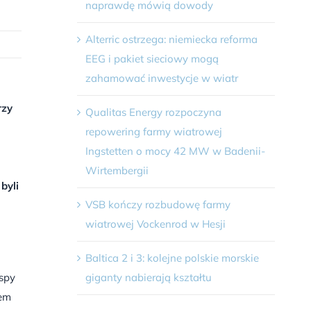
naprawdę mówią dowody
Alterric ostrzega: niemiecka reforma
EEG i pakiet sieciowy mogą
zahamować inwestycje w wiatr
rzy
Qualitas Energy rozpoczyna
repowering farmy wiatrowej
Ingstetten o mocy 42 MW w Badenii-
Wirtembergii
byli
VSB kończy rozbudowę farmy
wiatrowej Vockenrod w Hesji
Baltica 2 i 3: kolejne polskie morskie
giganty nabierają kształtu
spy
iem