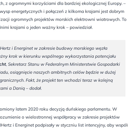
h, z ogromnymi korzyściami dla bardziej ekologicznej Europy. –
a wysp energetycznych i połączeń z kilkoma krajami jest dobrym
alizacji ogromnych projektów morskich elektrowni wiatrowych. To
dnimi krajami o jeden ważny krok – powiedział.
ertz i Energinet w zakresie budowy morskiego węzła
żny krok w kierunku wspólnego wykorzystania potencjału
cht
, Sekretarz Stanu w Federalnym Ministerstwie Gospodarki
 ładu, osiągnięcie naszych ambitnych celów będzie w dużej
granicznych. Fakt, że projekt ten wchodzi teraz w kolejną
ami a Danią – dodał.
homiony latem 2020 roku decyzją duńskiego parlamentu. W
rozumienie o wielostronnej współpracy w zakresie projektów
ertz i Energinet podpisały w styczniu list intencyjny, aby wspól