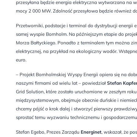
przesyłana będzie energia elektryczna wytwarzana na 
mocy 2 000 MW. Zdolność przesyłowa będzie również dos
Przetworniki, podstacje i terminal do dystrybucji energii
samej wyspie Bornholm. Na późniejszym etapie do projek
Morza Bałtyckiego. Ponadto z terminalem tym można zint
elektrycznej, na przykład na ekologiczny wodór. Wstępn
euro.
– Projekt Bornholmskiej Wyspy Energii opiera się na dob
naszymi firmami od wielu lat – powiedział
Stefan Kapfe
Grid Solution, które zostało uruchomione w zeszłym rok
międzysystemowym, obejmuje obecnie duńskie i niemieck
chcemy pójść o krok dalej i stworzyć pierwszy prawdziw
sprostać temu wyzwaniu technicznemu i gospodarczemu 
Stefan Egebo, Prezes Zarządu
Energinet
, wskazał, że p