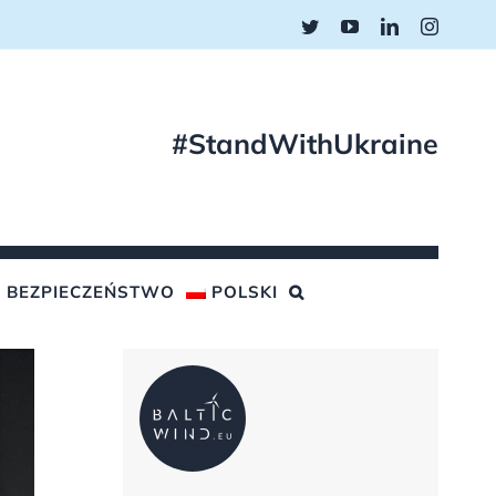
Twitter
YouTube
LinkedIn
Instagr
#StandWithUkraine
BEZPIECZEŃSTWO
POLSKI