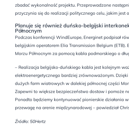
zbadać wykonalność projektu. Przeprowadzone następnie 
przyczynia się do realizacji politycznego celu, jakim jest
Planuje się również duńsko-belgijski interko
Północnym
Podczas konferencji WindEurope, Energinet podpisał ró
belgijskim operatorem Elia Transmission Belgium (ETB).
Morzu Północnym za pomocą kabla podmorskiego o długoś
– Realizacja belgijsko-duńskiego kabla jest kolejnym 
elektroenergetycznego bardziej zrównoważonym. Dzięki 
dużych farm wiatrowych w dalekiej północnej części Mo
Zapewni to większe bezpieczeństwo dostaw i pomoże n
Ponadto będziemy kontynuować pionierskie działania w 
przewagę na arenie międzynarodowej – powiedział Chris 
Źródło: 50Hertz