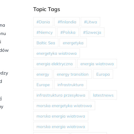
Topic Tags
#Dania
#finlandia
#Litwa
 na
#Niemcy
#Polska
#Szwecja
onu
i
Baltic Sea
energetyka
ardów
energetyka wiatrowa
energia elektryczna
energia wiatrowa
ędzy
energy
energy transition
Europa
d
Europe
infrastruktura
infrastruktura przesyłowa
latestnews
j
morska energetyka wiatrowa
my
morska energia wiatrowa
morska energia wiatrowa