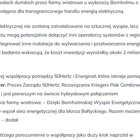
wodach duńskich przez farmy wiatrowe u wybrzeży Bornholmu o
tępna dla transgranicznego handlu energią elektryczną.
 elektrycznej nie zostaną zainstalowane na sztucznej wyspie, lecz
tu mogą potencjalnie dołączyć inni operatorzy systemów z regi
egrować inne instalacje do wytwarzania i przetwarzania energi
e badania wskazują, że koszt inwestycji wyniósłby około 2 mili
rej współpracy pomiędzy 50Hertz i Energinet, która istnieje pomi
rer
, Prezes Zarządu 50Hertz. Rozwiązanie Kriegers Flak Combine
u i jest pierwszym na świecie hybrydowym połączeniem
ie farmy wiatrowe. – Dzięki Bornholmskiej Wyspie Energetyczne
y węzeł sieci energetycznej dla Morza Bałtyckiego. Razem może
– dodał.
ostrzega porozumienie o współpracy jako duży krok naprzód w