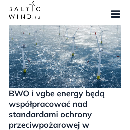
Przejdź
do
zawartości
Pokaż
większy
obrazek
BWO i vgbe energy będą
współpracować nad
standardami ochrony
przeciwpożarowej w