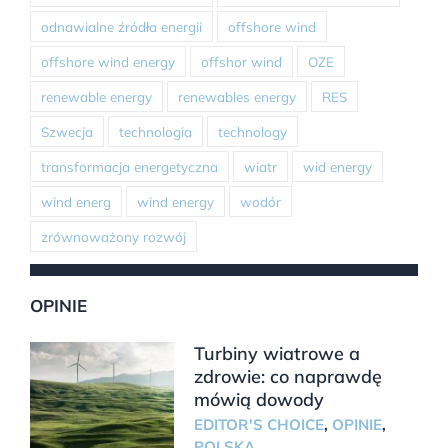
odnawialne źródła energii
offshore wind
offshore wind energy
offshor wind
OZE
renewable energy
renewables energy
RES
Szwecja
technologia
technology
transformacja energetyczna
wiatr
wid energy
wind energ
wind energy
wodór
zrównoważony rozwój
OPINIE
Turbiny wiatrowe a
zdrowie: co naprawdę
mówią dowody
EDITOR'S CHOICE
,
OPINIE
,
POLSKA