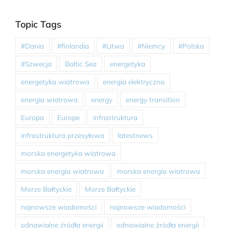
Topic Tags
#Dania
#finlandia
#Litwa
#Niemcy
#Polska
#Szwecja
Baltic Sea
energetyka
energetyka wiatrowa
energia elektryczna
energia wiatrowa
energy
energy transition
Europa
Europe
infrastruktura
infrastruktura przesyłowa
latestnews
morska energetyka wiatrowa
morska energia wiatrowa
morska energia wiatrowa
Morze Bałtyckie
Morze Bałtyckie
najnowsze wiadomości
najnowsze wiadomości
odnawialne źródła energii
odnawialne źródła energii