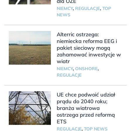
dla OZE
NIEMCY
,
REGULACJE
,
TOP
NEWS
Alterric ostrzega:
niemiecka reforma EEG i
pakiet sieciowy mogą
zahamować inwestycje w
wiatr
NIEMCY
,
ONSHORE
,
REGULACJE
UE chce podwoić udział
prądu do 2040 roku;
branża wiatrowa
ostrzega przed reformą
ETS
REGULACJE
,
TOP NEWS