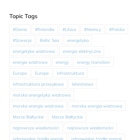
Topic Tags
#Dania
#finlandia
#Litwa
#Niemcy
#Polska
#Szwecja
Baltic Sea
energetyka
energetyka wiatrowa
energia elektryczna
energia wiatrowa
energy
energy transition
Europa
Europe
infrastruktura
infrastruktura przesyłowa
latestnews
morska energetyka wiatrowa
morska energia wiatrowa
morska energia wiatrowa
Morze Bałtyckie
Morze Bałtyckie
najnowsze wiadomości
najnowsze wiadomości
odnawialne źródła energii
odnawialne źródła energii