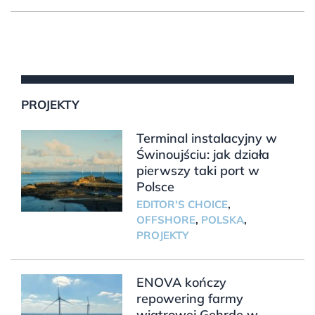
PROJEKTY
Terminal instalacyjny w
Świnoujściu: jak działa
pierwszy taki port w
Polsce
EDITOR'S CHOICE
,
OFFSHORE
,
POLSKA
,
PROJEKTY
ENOVA kończy
repowering farmy
wiatrowej Gehrde w