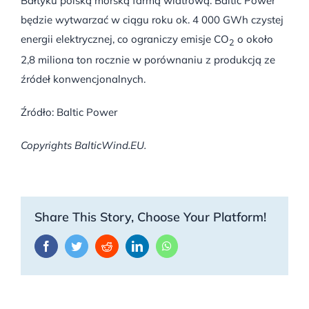
Bałtyku polską morską farmą wiatrową. Baltic Power
będzie wytwarzać w ciągu roku ok. 4 000 GWh czystej
energii elektrycznej, co ograniczy emisje CO
o około
2
2,8 miliona ton rocznie w porównaniu z produkcją ze
źródeł konwencjonalnych.
Źródło: Baltic Power
Copyrights BalticWind.EU.
Share This Story, Choose Your Platform!
Facebook
Twitter
Reddit
LinkedIn
WhatsApp