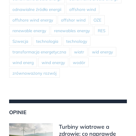
odnawialne źródła energii
offshore wind
offshore wind energy
offshor wind
OZE
renewable energy
renewables energy
RES
Szwecja
technologia
technology
transformacja energetyczna
wiatr
wid energy
wind energ
wind energy
wodór
zrównoważony rozwój
OPINIE
Turbiny wiatrowe a
zdrowie: co naprawdę