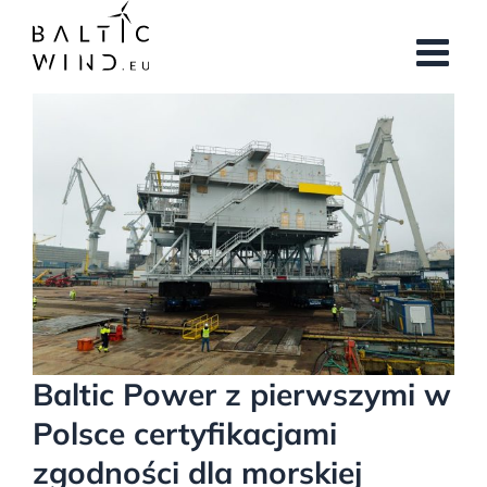
Przejdź
do
zawartości
Pokaż
większy
obrazek
Baltic Power z pierwszymi w
Polsce certyfikacjami
zgodności dla morskiej