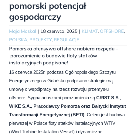
pomorski potencjał
gospodarczy
Maja Moskal
|
18 czerwca, 2025
|
KLIMAT
,
OFFSHORE
,
POLSKA
,
PROJEKTY
,
REGULACJE
Pomorska ofensywa offshore nabiera rozpędu –
porozumienie o budowie floty statków
instalacyjnych podpisane!
16 czerwca 2025r. podczas Ogólnopolskiego Szczytu
Energetycznego w Gdańsku podpisano strategiczną
umowę o współpracy na rzecz rozwoju przemysłu
offshore. Sygnatariuszami porozumienia są
CRIST S.A.,
WIKE S.A., Pracodawcy Pomorza oraz Bałtycki Instytut
Transformacji Energetycznej (BETI).
Celem jest budowa
pierwszej w Polsce floty statków instalacyjnych WTIV
(Wind Turbine Installation Vessel) i dynamiczne