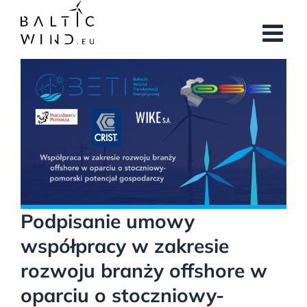
Przejdź
do
zawartości
Pokaż
większy
obrazek
Podpisanie umowy
współpracy w zakresie
rozwoju branży offshore w
oparciu o stoczniowy-