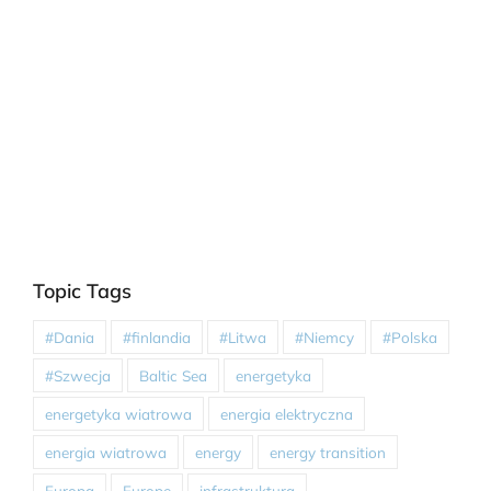
Topic Tags
#Dania
#finlandia
#Litwa
#Niemcy
#Polska
#Szwecja
Baltic Sea
energetyka
energetyka wiatrowa
energia elektryczna
energia wiatrowa
energy
energy transition
Europa
Europe
infrastruktura