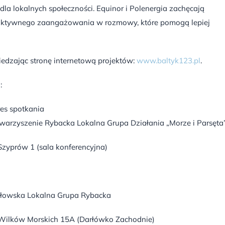
dla lokalnych społeczności. Equinor i Polenergia zachęcają
 aktywnego zaangażowania w rozmowy, które pomogą lepiej
edzając stronę internetową projektów:
www.baltyk123.pl
.
:
es spotkania
warzyszenie Rybacka Lokalna Grupa Działania „Morze i Parsęta”
 Szyprów 1 (sala konferencyjna)
łowska Lokalna Grupa Rybacka
 Wilków Morskich 15A (Darłówko Zachodnie)