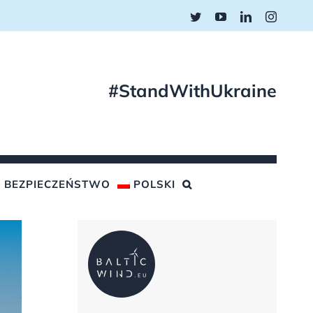
Twitter
YouTube
LinkedIn
Instagr
#StandWithUkraine
BEZPIECZEŃSTWO
POLSKI