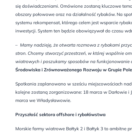
się doświadczeniami. Omówione zostaną kluczowe temat
obszary połowowe oraz na działalność rybaków. Na spo
systemu rekompensat, którego celem jest wsparcie ryba
inwestycji. System ten będzie obowiązywał do czasu wd
–
Mamy nadzieję,
że otwarta rozmow
a
z rybakami przyc
stron.
Chcemy
stworz
yć
przestrzeń
, w której wspólnie
om
wiatrowych
i poszuka
my sposobów na funkcjonowanie 
Środowiska i Zrównoważonego Rozwoju w Grupie Pole
Spotkania zaplanowano w sześciu miejscowościach nad B
kolejne zostaną zorganizowane: 18 marca w Darłowie i J
marca we Władysławowie.
Przyszłość sektora offshore i rybołówstwa
Morskie farmy wiatrowe Bałtyk 2 i Bałtyk 3 to ambitne pro