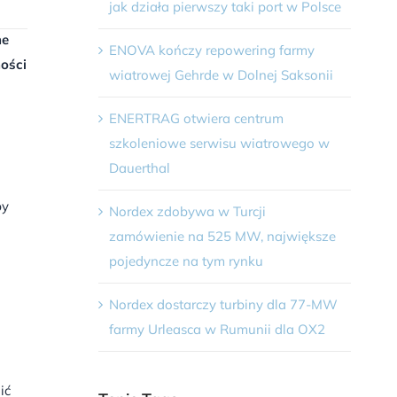
jak działa pierwszy taki port w Polsce
ne
ENOVA kończy repowering farmy
ności
wiatrowej Gehrde w Dolnej Saksonii
ENERTRAG otwiera centrum
szkoleniowe serwisu wiatrowego w
Dauerthal
by
Nordex zdobywa w Turcji
zamówienie na 525 MW, największe
pojedyncze na tym rynku
Nordex dostarczy turbiny dla 77-MW
farmy Urleasca w Rumunii dla OX2
ić