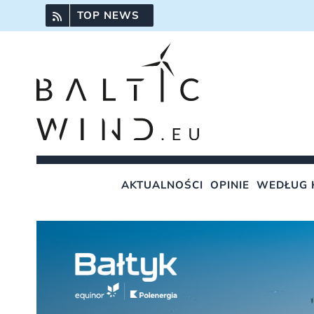
Przejdź
TOP NEWS
do
zawartości
AKTUALNOŚCI
OPINIE
WEDŁUG 
Pokaż
większy
obrazek