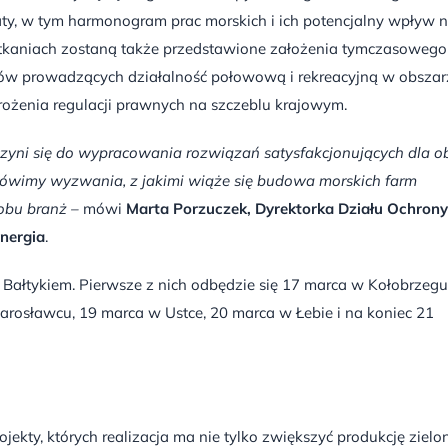
y, w tym harmonogram prac morskich i ich potencjalny wpływ 
tkaniach zostaną także przedstawione założenia tymczasowego
ków prowadzących działalność połowową i rekreacyjną w obszar
rożenia regulacji prawnych na szczeblu krajowym.
zyni się do wypracowania rozwiązań satysfakcjonu
jących
dla o
ówimy
wyzwa
nia
, z jakimi wiąże się budowa morskich farm
obu branż
–
mówi
Marta Porzuczek, Dyrektorka Działu Ochrony
nergia
.
ałtykiem. Pierwsze z nich odbędzie się 17 marca w Kołobrzegu
arosławcu, 19 marca w Ustce, 20 marca w Łebie i na koniec 21
jekty, których realizacja ma nie tylko zwiększyć produkcję zielo