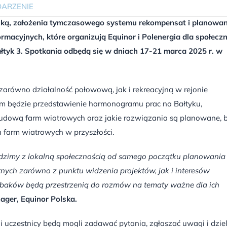
ARZENIE
cką, założenia tymczasowego systemu rekompensat i planowa
rmacyjnych, które organizują Equinor i Polenergia dla społecz
Bałtyk 3. Spotkania odbędą się w dniach 17-21 marca 2025 r. w
arówno działalność połowową, jak i rekreacyjną w rejonie
elem będzie przedstawienie harmonogramu prac na Bałtyku,
budową farm wiatrowych oraz jakie rozwiązania są planowane, 
 farm wiatrowych w przyszłości.
wadzimy z lokalną społecznością od samego początku planowania
otnych zarówno z punktu widzenia projektów, jak i interesów
rybaków będą przestrzenią do rozmów na tematy ważne dla ich
ager, Equinor Polska.
i uczestnicy będą mogli zadawać pytania, zgłaszać uwagi i dziel