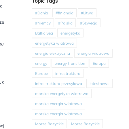
Topic Tags
na
#Dania
#finlandia
#Litwa
ze
#Niemcy
#Polska
#Szwecja
Baltic Sea
energetyka
energetyka wiatrowa
bu
energia elektryczna
energia wiatrowa
energy
energy transition
Europa
Europe
infrastruktura
, a
infrastruktura przesyłowa
latestnews
morska energetyka wiatrowa
morska energia wiatrowa
morska energia wiatrowa
Morze Bałtyckie
Morze Bałtyckie
nej