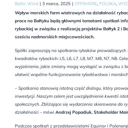
Baltic Wind
|
3 marca, 2025
|
OFFSHORE
,
POLSKA
,
WYD
Wpływ morskich farm wiatrowych na działalność ryba
prace na Bałtyku
będą głównymi tematami
spotkań info
rybackiej w związku z realizacją projektów Bałtyk 2 i 
sześciu nadmorskich miejscowościach.
Spółki zapraszają na spotkania rybaków prowadzących z
kwadratów rybackich: L5, L6, L7, L8, M7, M8, N7, N8. C
wyjaśnienie, jakie zmiany mogą wystąpić w związku z 
ułatwić wspólne funkcjonowanie rybołówstwa i morskich
–
Spotkania stanowią istotną część dialogu, który pro
inwestycji. Naszym celem jest uwzględnienie kwestii ist
społecznych. Zbliżające się wydarzenia skierowane do 
działalności –
mówi
Andrzej Popadiuk, Stakeholder Man
Podczas spotkań z przedstawicielami Equinor i Polenergi