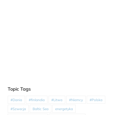
Topic Tags
#Dania
#finlandia
#Litwa
#Niemcy
#Polska
#Szwecja
Baltic Sea
energetyka