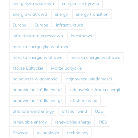
energetyka wiatrowa
energia elektryczna
energia wiatrowa
energy
energy transition
Europa
Europe
infrastruktura
infrastruktura przesyłowa
latestnews
morska energetyka wiatrowa
morska energia wiatrowa
morska energia wiatrowa
Morze Bałtyckie
Morze Bałtyckie
najnowsze wiadomości
najnowsze wiadomości
odnawialne źródła energii
odnawialne źródła energii
odnawialne źródła energii
offshore wind
offshore wind energy
offshor wind
OZE
renewable energy
renewables energy
RES
Szwecja
technologia
technology