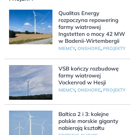
Qualitas Energy
rozpoczyna repowering
farmy wiatrowej
Ingstetten o mocy 42 MW
w Badenii-Wirtembergii
NIEMCY
,
ONSHORE
,
PROJEKTY
VSB kończy rozbudowę
farmy wiatrowej
Vockenrod w Hesji
NIEMCY
,
ONSHORE
,
PROJEKTY
Baltica 2 i 3: kolejne
polskie morskie giganty
nabierają kształtu