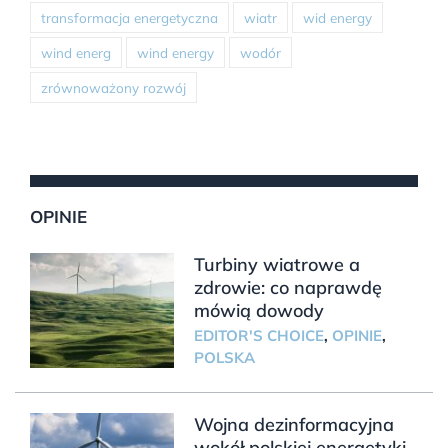
transformacja energetyczna
wiatr
wid energy
wind energ
wind energy
wodór
zrównoważony rozwój
OPINIE
Turbiny wiatrowe a
zdrowie: co naprawdę
mówią dowody
EDITOR'S CHOICE
,
OPINIE
,
POLSKA
Wojna dezinformacyjna
wokół polskiej energetyki