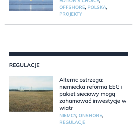
EDITOR'S CHOICE
,
OFFSHORE
,
POLSKA
,
PROJEKTY
REGULACJE
Alterric ostrzega:
niemiecka reforma EEG i
pakiet sieciowy mogą
zahamować inwestycje w
wiatr
NIEMCY
,
ONSHORE
,
REGULACJE