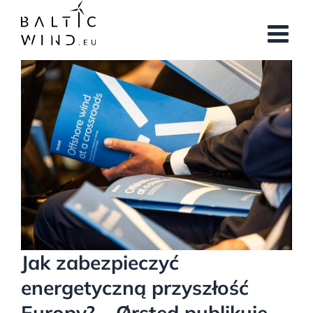
Przejdź
do
zawartości
Pokaż
większy
obrazek
Jak zabezpieczyć
energetyczną przyszłość
Europy? – Ørsted publikuje