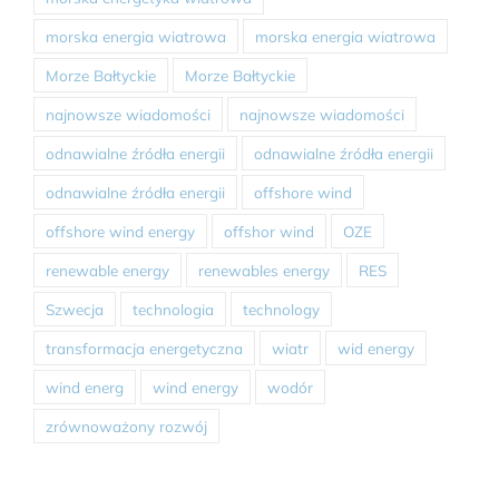
morska energia wiatrowa
morska energia wiatrowa
Morze Bałtyckie
Morze Bałtyckie
najnowsze wiadomości
najnowsze wiadomości
odnawialne źródła energii
odnawialne źródła energii
odnawialne źródła energii
offshore wind
offshore wind energy
offshor wind
OZE
renewable energy
renewables energy
RES
Szwecja
technologia
technology
transformacja energetyczna
wiatr
wid energy
wind energ
wind energy
wodór
zrównoważony rozwój