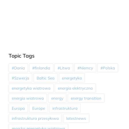
Topic Tags
#Dania
#finlandia
#Litwa
#Niemcy
#Polska
#Szwecja
Baltic Sea
energetyka
energetyka wiatrowa
energia elektryczna
energia wiatrowa
energy
energy transition
Europa
Europe
infrastruktura
infrastruktura przesyłowa
latestnews
morska energetyka wiatrowa