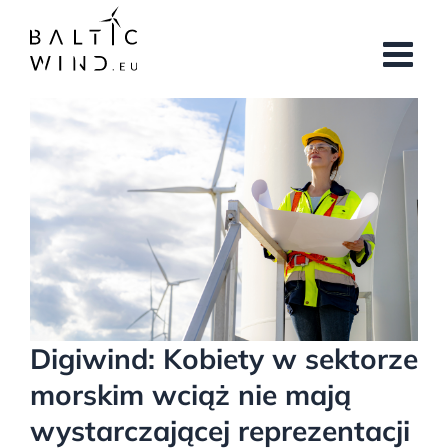
Przejdź
do
zawartości
Pokaż
większy
obrazek
Digiwind: Kobiety w sektorze
morskim wciąż nie mają
wystarczającej reprezentacji