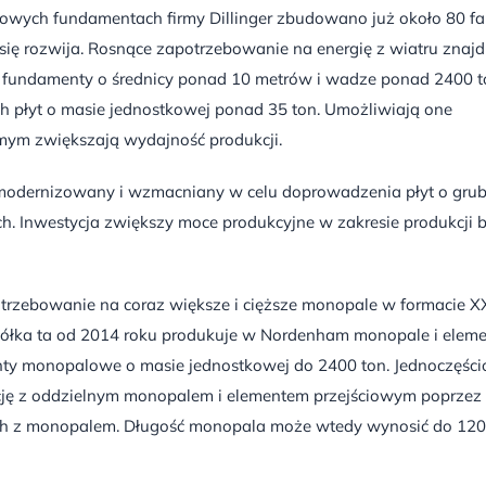
owych fundamentach firmy Dillinger zbudowano już około 80 f
 się rozwija. Rosnące zapotrzebowanie na energię z wiatru znajd
ie fundamenty o średnicy ponad 10 metrów i wadze ponad 2400 t
 płyt o masie jednostkowej ponad 35 ton. Umożliwiają one
mym zwiększają wydajność produkcji.
t modernizowany i wzmacniany w celu doprowadzenia płyt o grub
 Inwestycja zwiększy moce produkcyjne w zakresie produkcji b
trzebowanie na coraz większe i cięższe monopale w formacie X
półka ta od 2014 roku produkuje w Nordenham monopale i elem
enty monopalowe o masie jednostkowej do 2400 ton. Jednoczęśc
ję z oddzielnym monopalem i elementem przejściowym poprzez
ych z monopalem. Długość monopala może wtedy wynosić do 120