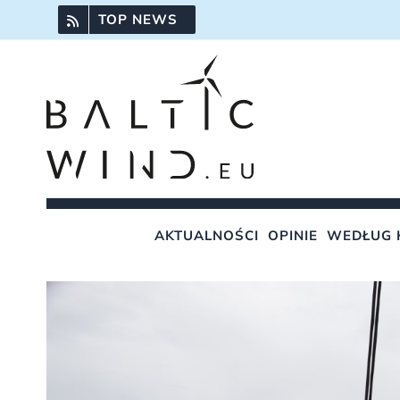
Przejdź
TOP NEWS
do
zawartości
AKTUALNOŚCI
OPINIE
WEDŁUG 
Pokaż
większy
obrazek