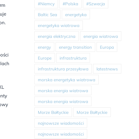
#Niemcy
#Polska
#Szwecja
arm
uje
Baltic Sea
energetyka
on.
energetyka wiatrowa
energia elektryczna
energia wiatrowa
energy
energy transition
Europa
ości
Europe
infrastruktura
lach
infrastruktura przesyłowa
latestnews
morska energetyka wiatrowa
XL
morska energia wiatrowa
enty
morska energia wiatrowa
iowy
Morze Bałtyckie
Morze Bałtyckie
najnowsze wiadomości
najnowsze wiadomości