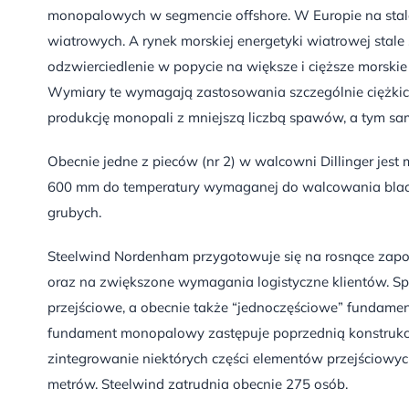
monopalowych w segmencie offshore. W Europie na stal
wiatrowych. A rynek morskiej energetyki wiatrowej stale
odzwierciedlenie w popycie na większe i cięższe morsk
Wymiary te wymagają zastosowania szczególnie ciężkich
produkcję monopali z mniejszą liczbą spawów, a tym sa
Obecnie jedne z pieców (nr 2) w walcowni Dillinger jes
600 mm do temperatury wymaganej do walcowania blach.
grubych.
Steelwind Nordenham przygotowuje się na rosnące zapo
oraz na zwiększone wymagania logistyczne klientów. S
przejściowe, a obecnie także “jednoczęściowe” fundam
fundament monopalowy zastępuje poprzednią konstrukc
zintegrowanie niektórych części elementów przejściow
metrów. Steelwind zatrudnia obecnie 275 osób.