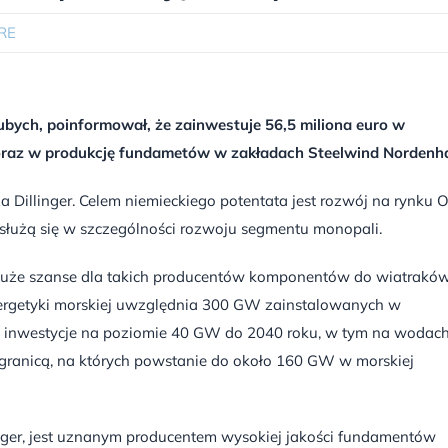
RE
grubych, poinformował, że zainwestuje 56,5 miliona euro w
er oraz w produkcję fundametów w zakładach Steelwind Nordenh
 Dillinger. Celem niemieckiego potentata jest rozwój na rynku 
ysłużą się w szczególności rozwoju segmentu monopali.
 duże szanse dla takich producentów komponentów do wiatraków
a energetyki morskiej uwzględnia 300 GW zainstalowanych w
ą inwestycje na poziomie 40 GW do 2040 roku, w tym na wodac
a granicą, na których powstanie do około 160 GW w morskiej
nger, jest uznanym producentem wysokiej jakości fundamentów