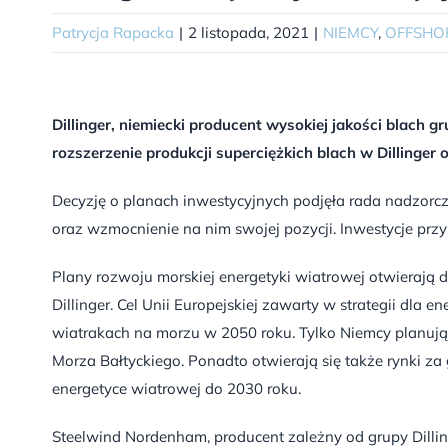
Patrycja Rapacka
|
2 listopada, 2021
|
NIEMCY
,
OFFSHO
Dillinger, niemiecki producent wysokiej jakości blach 
rozszerzenie produkcji superciężkich blach w Dilling
Decyzję o planach inwestycyjnych podjęła rada nadzorcza
oraz wzmocnienie na nim swojej pozycji. Inwestycje prz
Plany rozwoju morskiej energetyki wiatrowej otwierają
Dillinger. Cel Unii Europejskiej zawarty w strategii dl
wiatrakach na morzu w 2050 roku. Tylko Niemcy planuj
Morza Bałtyckiego. Ponadto otwierają się także rynki z
energetyce wiatrowej do 2030 roku.
Steelwind Nordenham, producent zależny od grupy Dilli