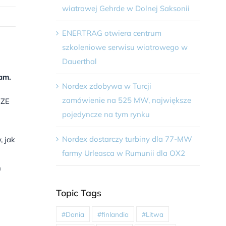
wiatrowej Gehrde w Dolnej Saksonii
ENERTRAG otwiera centrum
szkoleniowe serwisu wiatrowego w
Dauerthal
am.
Nordex zdobywa w Turcji
zamówienie na 525 MW, największe
OZE
pojedyncze na tym rynku
Nordex dostarczy turbiny dla 77-MW
, jak
farmy Urleasca w Rumunii dla OX2
h
Topic Tags
#Dania
#finlandia
#Litwa