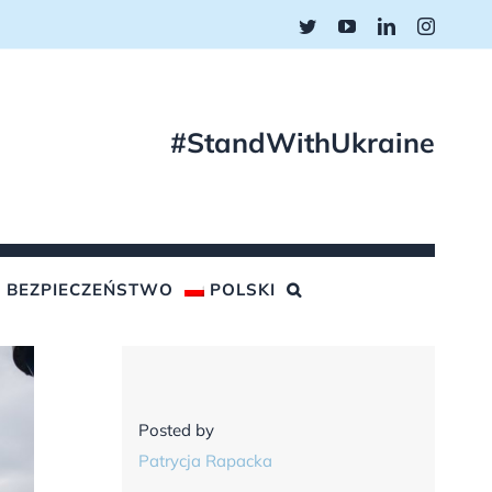
Twitter
YouTube
LinkedIn
Instagr
#StandWithUkraine
BEZPIECZEŃSTWO
POLSKI
Posted by
Patrycja Rapacka