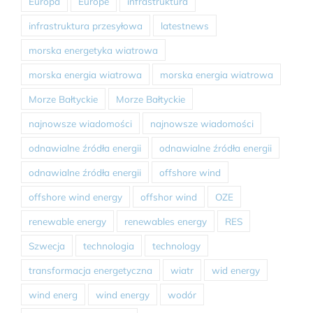
Europa
Europe
infrastruktura
infrastruktura przesyłowa
latestnews
morska energetyka wiatrowa
morska energia wiatrowa
morska energia wiatrowa
Morze Bałtyckie
Morze Bałtyckie
najnowsze wiadomości
najnowsze wiadomości
odnawialne źródła energii
odnawialne źródła energii
odnawialne źródła energii
offshore wind
offshore wind energy
offshor wind
OZE
renewable energy
renewables energy
RES
Szwecja
technologia
technology
transformacja energetyczna
wiatr
wid energy
wind energ
wind energy
wodór