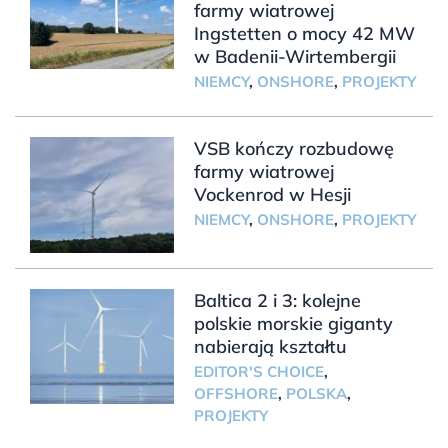
farmy wiatrowej
Ingstetten o mocy 42 MW
w Badenii-Wirtembergii
NIEMCY
,
ONSHORE
,
PROJEKTY
VSB kończy rozbudowę
farmy wiatrowej
Vockenrod w Hesji
NIEMCY
,
ONSHORE
,
PROJEKTY
Baltica 2 i 3: kolejne
polskie morskie giganty
nabierają kształtu
EDITOR'S CHOICE
,
OFFSHORE
,
POLSKA
,
PROJEKTY