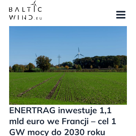
Przejdź
do
zawartości
Pokaż
większy
obrazek
ENERTRAG inwestuje 1,1
mld euro we Francji – cel 1
GW mocy do 2030 roku