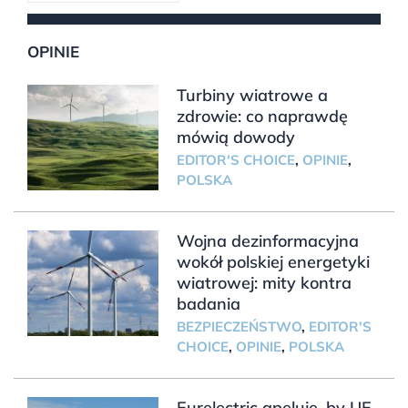
OPINIE
Turbiny wiatrowe a
zdrowie: co naprawdę
mówią dowody
EDITOR'S CHOICE
,
OPINIE
,
POLSKA
Wojna dezinformacyjna
wokół polskiej energetyki
wiatrowej: mity kontra
badania
BEZPIECZEŃSTWO
,
EDITOR'S
CHOICE
,
OPINIE
,
POLSKA
Eurelectric apeluje, by UE