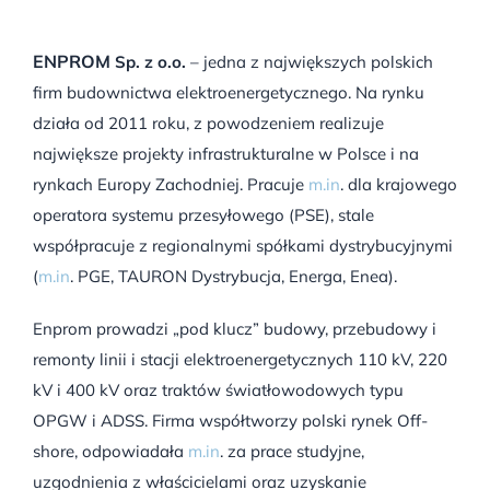
ENPROM
Sp. z o.o.
– jedna z największych polskich
firm budownictwa elektroenergetycznego. Na rynku
działa od 2011 roku, z powodzeniem realizuje
największe projekty infrastrukturalne w Polsce i na
rynkach Europy Zachodniej. Pracuje
m.in
. dla krajowego
operatora systemu przesyłowego (PSE), stale
współpracuje z regionalnymi spółkami dystrybucyjnymi
(
m.in
. PGE, TAURON Dystrybucja, Energa, Enea).
Enprom prowadzi „pod klucz” budowy, przebudowy i
remonty linii i stacji elektroenergetycznych 110 kV, 220
kV i 400 kV oraz traktów światłowodowych typu
OPGW i ADSS. Firma współtworzy polski rynek Off-
shore, odpowiadała
m.in
. za prace studyjne,
uzgodnienia z właścicielami oraz uzyskanie