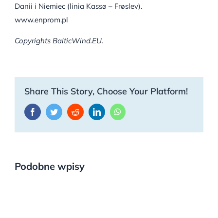
Danii i Niemiec (linia Kassø – Frøslev).
www.enprom.pl
Copyrights BalticWind.EU.
Share This Story, Choose Your Platform!
Facebook
Twitter
Reddit
LinkedIn
WhatsApp
Podobne wpisy