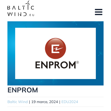
Przejdź
do
zawartości
Pokaż
większy
obrazek
ENPROM
Baltic Wind
|
19 marca, 2024
|
EDU2024