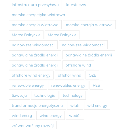
infrastruktura przesyłowa
latestnews
morska energetyka wiatrowa
morska energia wiatrowa
morska energia wiatrowa
Morze Bałtyckie
Morze Bałtyckie
najnowsze wiadomości
najnowsze wiadomości
odnawialne źródła energii
odnawialne źródła energii
odnawialne źródła energii
offshore wind
offshore wind energy
offshor wind
OZE
renewable energy
renewables energy
RES
Szwecja
technologia
technology
transformacja energetyczna
wiatr
wid energy
wind energ
wind energy
wodór
zrównoważony rozwój