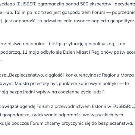
łtyckiego (EUSBSR) zgromadziło ponad 500 ekspertów i decyden
ve Hub. Tallin po raz trzeci jest gospodarzem Forum — poprzedni
 jest odporność, co odzwierciedla rosnące napięcia geopolitycz
zeństwo regionalne i bieżącą sytuację geopolityczną, stan
podarczą. 11 maja odbyło się Dzień Miast i Regionów poświęco
e.
ast: „Bezpieczeństwo, ciągłość i konkurencyjność Regionu Morza
rajowym. Miasta przestały być punktem końcowym polityki — to
mają bezpośredni wpływ na codzienne życie ludzi”.
 powiązał agendę Forum z przewodnictwem Estonii w EUSBSR: „
i gospodarcze, zwiększanie odporności we wszystkich tych
skusje podczas Forum chcemy przyczynić się do bezpieczeństwa,