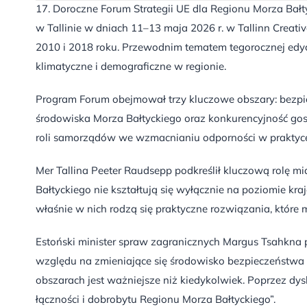
17. Doroczne Forum Strategii UE dla Regionu Morza Ba
w Tallinie w dniach 11–13 maja 2026 r. w Tallinn Creati
2010 i 2018 roku. Przewodnim tematem tegorocznej edycji
klimatyczne i demograficzne w regionie.
Program Forum obejmował trzy kluczowe obszary: bezpiec
środowiska Morza Bałtyckiego oraz konkurencyjność gos
roli samorządów we wzmacnianiu odporności w praktyc
Mer Tallina Peeter Raudsepp podkreślił kluczową rolę mi
Bałtyckiego nie kształtują się wyłącznie na poziomie k
właśnie w nich rodzą się praktyczne rozwiązania, które 
Estoński minister spraw zagranicznych Margus Tsahkna
względu na zmieniające się środowisko bezpieczeństwa 
obszarach jest ważniejsze niż kiedykolwiek. Poprzez dy
łączności i dobrobytu Regionu Morza Bałtyckiego”.