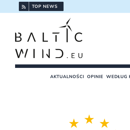
Przejdź
TOP NEWS
do
zawartości
AKTUALNOŚCI
OPINIE
WEDŁUG 
Pokaż
większy
obrazek