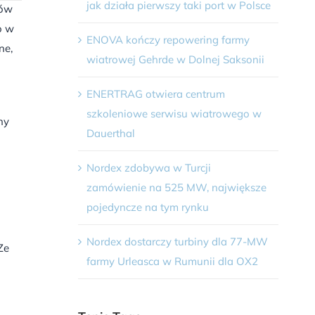
jak działa pierwszy taki port w Polsce
tów
o w
ENOVA kończy repowering farmy
ne,
wiatrowej Gehrde w Dolnej Saksonii
ENERTRAG otwiera centrum
szkoleniowe serwisu wiatrowego w
ny
Dauerthal
Nordex zdobywa w Turcji
zamówienie na 525 MW, największe
pojedyncze na tym rynku
Nordex dostarczy turbiny dla 77-MW
Ze
farmy Urleasca w Rumunii dla OX2