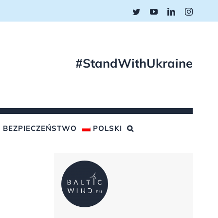
Twitter
YouTube
LinkedIn
Instagr
#StandWithUkraine
BEZPIECZEŃSTWO
POLSKI