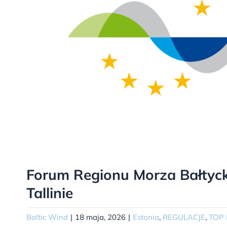
Forum Regionu Morza Bałtyc
Tallinie
Baltic Wind
|
18 maja, 2026
|
Estonia
,
REGULACJE
,
TOP