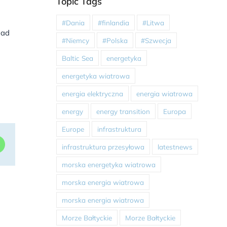
Topic Tags
o
#Dania
#finlandia
#Litwa
nad
#Niemcy
#Polska
#Szwecja
Baltic Sea
energetyka
energetyka wiatrowa
energia elektryczna
energia wiatrowa
energy
energy transition
Europa
Europe
infrastruktura
dIn
WhatsApp
infrastruktura przesyłowa
latestnews
morska energetyka wiatrowa
morska energia wiatrowa
morska energia wiatrowa
Morze Bałtyckie
Morze Bałtyckie