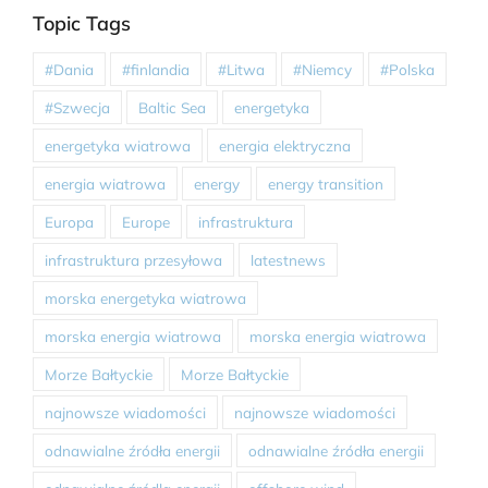
Topic Tags
#Dania
#finlandia
#Litwa
#Niemcy
#Polska
#Szwecja
Baltic Sea
energetyka
energetyka wiatrowa
energia elektryczna
energia wiatrowa
energy
energy transition
Europa
Europe
infrastruktura
infrastruktura przesyłowa
latestnews
morska energetyka wiatrowa
morska energia wiatrowa
morska energia wiatrowa
Morze Bałtyckie
Morze Bałtyckie
najnowsze wiadomości
najnowsze wiadomości
odnawialne źródła energii
odnawialne źródła energii