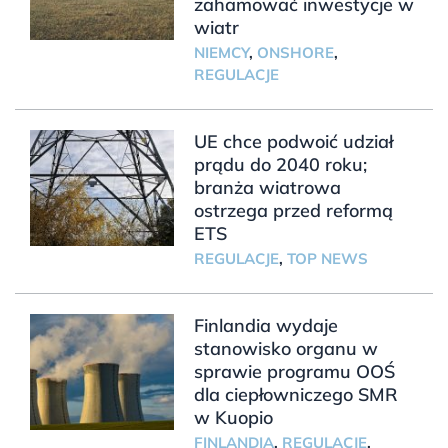
zahamować inwestycje w
wiatr
NIEMCY
,
ONSHORE
,
REGULACJE
UE chce podwoić udział
prądu do 2040 roku;
branża wiatrowa
ostrzega przed reformą
ETS
REGULACJE
,
TOP NEWS
Finlandia wydaje
stanowisko organu w
sprawie programu OOŚ
dla ciepłowniczego SMR
w Kuopio
FINLANDIA
,
REGULACJE
,