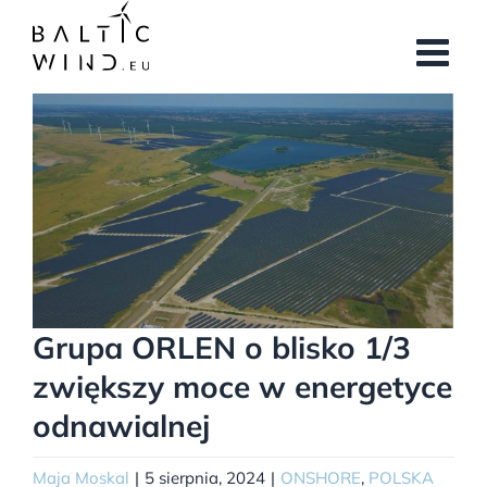
Przejdź
do
zawartości
Pokaż
większy
obrazek
Grupa ORLEN o blisko 1/3
zwiększy moce w energetyce
odnawialnej
Maja Moskal
|
5 sierpnia, 2024
|
ONSHORE
,
POLSKA