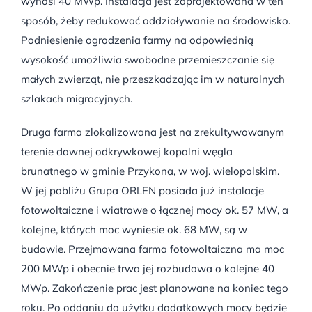
wynosi 40 MWp. Instalacja jest zaprojektowana w ten
sposób, żeby redukować oddziaływanie na środowisko.
Podniesienie ogrodzenia farmy na odpowiednią
wysokość umożliwia swobodne przemieszczanie się
małych zwierząt, nie przeszkadzając im w naturalnych
szlakach migracyjnych.
Druga farma zlokalizowana jest na zrekultywowanym
terenie dawnej odkrywkowej kopalni węgla
brunatnego w gminie Przykona, w woj. wielopolskim.
W jej pobliżu Grupa ORLEN posiada już instalacje
fotowoltaiczne i wiatrowe o łącznej mocy ok. 57 MW, a
kolejne, których moc wyniesie ok. 68 MW, są w
budowie. Przejmowana farma fotowoltaiczna ma moc
200 MWp i obecnie trwa jej rozbudowa o kolejne 40
MWp. Zakończenie prac jest planowane na koniec tego
roku. Po oddaniu do użytku dodatkowych mocy będzie