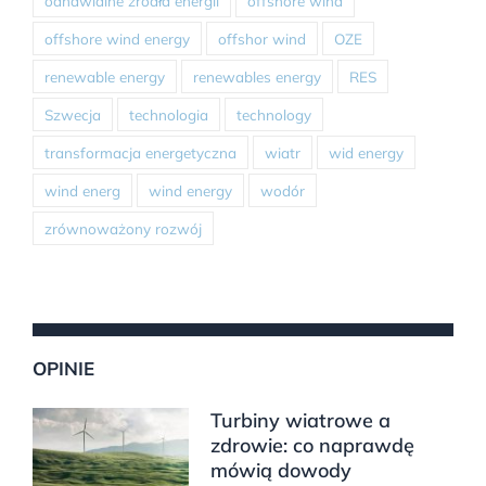
odnawialne źródła energii
offshore wind
offshore wind energy
offshor wind
OZE
renewable energy
renewables energy
RES
Szwecja
technologia
technology
transformacja energetyczna
wiatr
wid energy
wind energ
wind energy
wodór
zrównoważony rozwój
OPINIE
Turbiny wiatrowe a
zdrowie: co naprawdę
mówią dowody