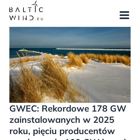
Przejdź
do
zawartości
Pokaż
większy
obrazek
GWEC: Rekordowe 178 GW
zainstalowanych w 2025
roku, pięciu producentów