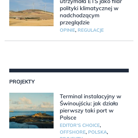
utrzymała ETS jako filar
polityki klimatycznej w
nadchodzącym
przeglądzie
OPINIE
,
REGULACJE
PROJEKTY
Terminal instalacyjny w
Świnoujściu: jak działa
pierwszy taki port w
Polsce
EDITOR'S CHOICE
,
OFFSHORE
,
POLSKA
,