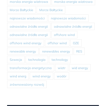
morska energia wiatrowa
morska energia wiatrowa
Morze Bałtyckie
Morze Bałtyckie
najnowsze wiadomości
najnowsze wiadomości
odnawialne źródła energii
odnawialne źródła energii
odnawialne źródła energii
offshore wind
offshore wind energy
offshor wind
OZE
renewable energy
renewables energy
RES
Szwecja
technologia
technology
transformacja energetyczna
wiatr
wid energy
wind energ
wind energy
wodór
zrównoważony rozwój