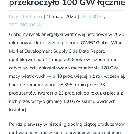
przekroczyło 100 GW łącznie
Krzysztof Bulski
|
15 maja, 2026
|
OFFSHORE
,
TECHNOLOGIA
Globalny rynek energetyki wiatrowej ustanowił w 2025
roku nowy rekord: według raportu GWEC Global Wind
Market Development Supply Side Data Report,
opublikowanego 14 maja 2026 roku w Lizbonie, na
całym świecie zainstalowano mechanicznie 178 GW
mocy wiatrowych — o 40 proc. więcej niż rok wcześniej.
Łącznie zamontowano 28 395 turbin przez 23
producentów (wzrost o 23 proc. rok do roku), a pięciu z
nich przekroczyło granicę 100 GW skumulowanych
instalacji.
Po raz pierwszy w historii globalną piątkę producentów
pod względem mocy zainstalowanej w ciągu jednego