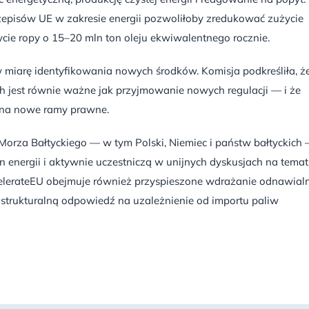
zepisów UE w zakresie energii pozwoliłoby zredukować zużycie
cie ropy o 15–20 mln ton oleju ekwiwalentnego rocznie.
iarę identyfikowania nowych środków. Komisja podkreśliła, ż
ch jest równie ważne jak przyjmowanie nowych regulacji — i że
a na nowe ramy prawne.
Morza Bałtyckiego — w tym Polski, Niemiec i państw bałtyckich
n energii i aktywnie uczestniczą w unijnych dyskusjach na temat
celerateEU obejmuje również przyspieszone wdrażanie odnawial
ko strukturalną odpowiedź na uzależnienie od importu paliw