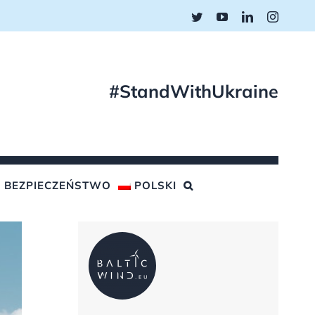
Twitter
YouTube
LinkedIn
Instagr
#StandWithUkraine
BEZPIECZEŃSTWO
POLSKI