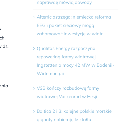
naprawdę mówią dowody
Alterric ostrzega: niemiecka reforma
EEG i pakiet sieciowy mogą
E
zahamować inwestycje w wiatr
ch.
 ds.
Qualitas Energy rozpoczyna
repowering farmy wiatrowej
Ingstetten o mocy 42 MW w Badenii-
Wirtembergii
ania
VSB kończy rozbudowę farmy
wiatrowej Vockenrod w Hesji
Baltica 2 i 3: kolejne polskie morskie
giganty nabierają kształtu