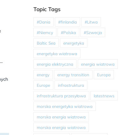
Topic Tags
#Dania
#finlandia
#Litwa
e
#Niemcy
#Polska
#Szwecja
Baltic Sea
energetyka
energetyka wiatrowa
 —
energia elektryczna
energia wiatrowa
energy
energy transition
Europa
nych
Europe
infrastruktura
infrastruktura przesyłowa
latestnews
morska energetyka wiatrowa
morska energia wiatrowa
morska energia wiatrowa