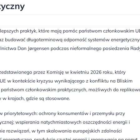
tyczny
jlepszych praktyk, które mają pomóc państwom członkowskim U
i oraz budować długoterminową odporność systemów energetyczny
alnictwa Dan Jørgensen podczas nieformalnego posiedzenia Rady
zedstawionego przez Komisję w kwietniu 2026 roku, który
E w kontekście kryzysu wynikającego z konfliktu na Bliskim
ąc państwom członkowskim praktycznych, możliwych do replikow
y w krajach, gdzie są stosowane.
w priorytetowych: ochrony konsumentów i przemysłu przy
cznej; wspierania natychmiastowych oszczędności energii i
nie rozwiązań, w tym skalowania europejskich zdolności
 energetyczną, produkcję czystej energii i reagowanie na popyt.