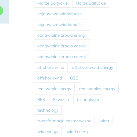
Morze Bałtyckie
Morze Bałtyckie
dIn
WhatsApp
najnowsze wiadomości
najnowsze wiadomości
odnawialne źródła energii
odnawialne źródła energii
odnawialne źródła energii
offshore wind
offshore wind energy
offshor wind
OZE
renewable energy
renewables energy
RES
Szwecja
technologia
technology
transformacja energetyczna
wiatr
wid energy
wind energ