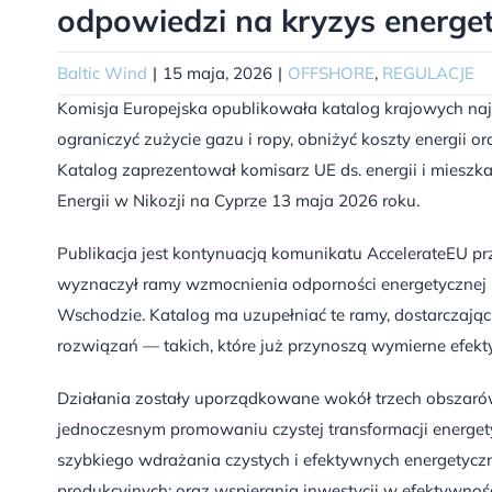
odpowiedzi na kryzys energe
Baltic Wind
|
15 maja, 2026
|
OFFSHORE
,
REGULACJE
Komisja Europejska opublikowała katalog krajowych na
ograniczyć zużycie gazu i ropy, obniżyć koszty energi
Katalog zaprezentował komisarz UE ds. energii i mieszk
Energii w Nikozji na Cyprze 13 maja 2026 roku.
Publikacja jest kontynuacją komunikatu AccelerateEU pr
wyznaczył ramy wzmocnienia odporności energetycznej U
Wschodzie. Katalog ma uzupełniać te ramy, dostarczaj
rozwiązań — takich, które już przynoszą wymierne efekt
Działania zostały uporządkowane wokół trzech obszaró
jednoczesnym promowaniu czystej transformacji energety
szybkiego wdrażania czystych i efektywnych energetycz
produkcyjnych; oraz wspierania inwestycji w efektywność