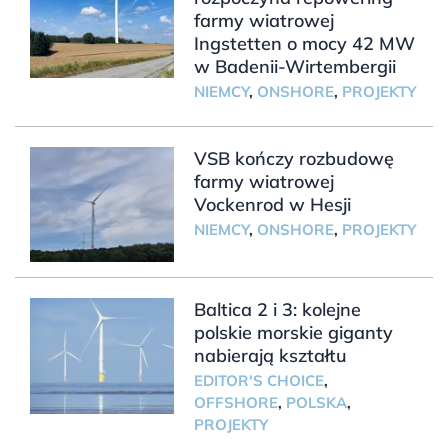
farmy wiatrowej
Ingstetten o mocy 42 MW
w Badenii-Wirtembergii
NIEMCY
,
ONSHORE
,
PROJEKTY
VSB kończy rozbudowę
farmy wiatrowej
Vockenrod w Hesji
NIEMCY
,
ONSHORE
,
PROJEKTY
Baltica 2 i 3: kolejne
polskie morskie giganty
nabierają kształtu
EDITOR'S CHOICE
,
OFFSHORE
,
POLSKA
,
PROJEKTY