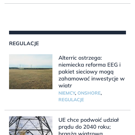
REGULACJE
Alterric ostrzega:
niemiecka reforma EEG i
pakiet sieciowy mogą
zahamować inwestycje w
wiatr
NIEMCY
,
ONSHORE
,
REGULACJE
UE chce podwoić udział
prądu do 2040 roku;
branża wiatrowa