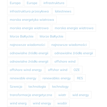
Europa
Europe
infrastruktura
infrastruktura przesyłowa
latestnews
morska energetyka wiatrowa
morska energia wiatrowa
morska energia wiatrowa
Morze Bałtyckie
Morze Bałtyckie
najnowsze wiadomości
najnowsze wiadomości
odnawialne źródła energii
odnawialne źródła energii
odnawialne źródła energii
offshore wind
offshore wind energy
offshor wind
OZE
renewable energy
renewables energy
RES
Szwecja
technologia
technology
transformacja energetyczna
wiatr
wid energy
wind energ
wind energy
wodór