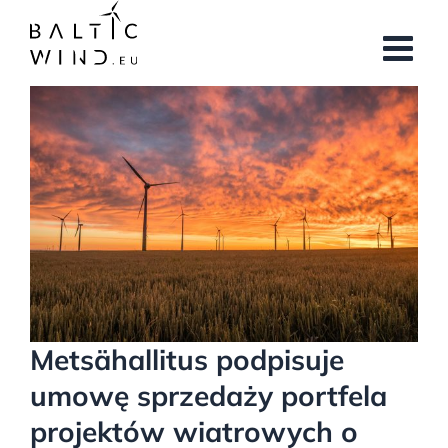
Przejdź
do
zawartości
Pokaż
większy
obrazek
Metsähallitus podpisuje
umowę sprzedaży portfela
projektów wiatrowych o