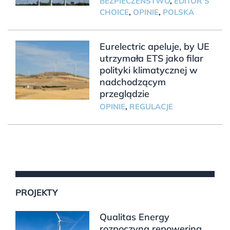
BEZPIECZEŃSTWO
,
EDITOR'S
CHOICE
,
OPINIE
,
POLSKA
Eurelectric apeluje, by UE
utrzymała ETS jako filar
polityki klimatycznej w
nadchodzącym
przeglądzie
OPINIE
,
REGULACJE
PROJEKTY
Qualitas Energy
rozpoczyna repowering