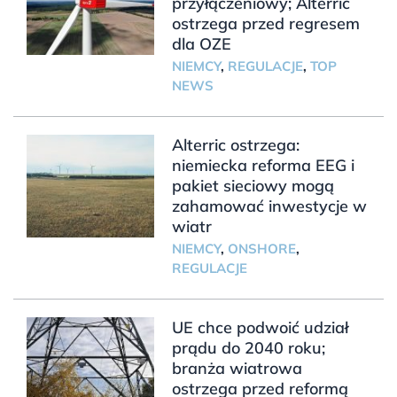
przyłączeniowy; Alterric
ostrzega przed regresem
dla OZE
NIEMCY
,
REGULACJE
,
TOP
NEWS
Alterric ostrzega:
niemiecka reforma EEG i
pakiet sieciowy mogą
zahamować inwestycje w
wiatr
NIEMCY
,
ONSHORE
,
REGULACJE
UE chce podwoić udział
prądu do 2040 roku;
branża wiatrowa
ostrzega przed reformą