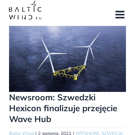
Przejdź
do
zawartości
Pokaż
większy
obrazek
Newsroom: Szwedzki
Hexicon finalizuje przejęcie
Wave Hub
Baltic Wind
|
2 sierpnia, 2021
|
OFFSHORE
,
SZWECJA