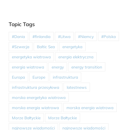
Topic Tags
#Dania
#finlandia
#Litwa
#Niemcy
#Polska
#Szwecja
Baltic Sea
energetyka
energetyka wiatrowa
energia elektryczna
energia wiatrowa
energy
energy transition
Europa
Europe
infrastruktura
infrastruktura przesyłowa
latestnews
morska energetyka wiatrowa
morska energia wiatrowa
morska energia wiatrowa
Morze Bałtyckie
Morze Bałtyckie
najnowsze wiadomości
najnowsze wiadomości