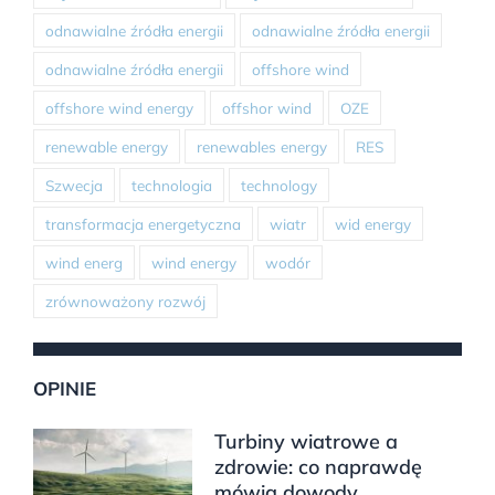
odnawialne źródła energii
odnawialne źródła energii
odnawialne źródła energii
offshore wind
offshore wind energy
offshor wind
OZE
renewable energy
renewables energy
RES
Szwecja
technologia
technology
transformacja energetyczna
wiatr
wid energy
wind energ
wind energy
wodór
zrównoważony rozwój
OPINIE
Turbiny wiatrowe a
zdrowie: co naprawdę
mówią dowody