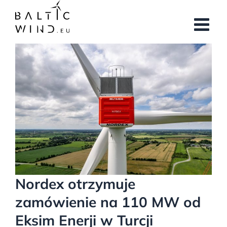
Przejdź
do
zawartości
Pokaż
większy
obrazek
Nordex otrzymuje
zamówienie na 110 MW od
Eksim Enerji w Turcji