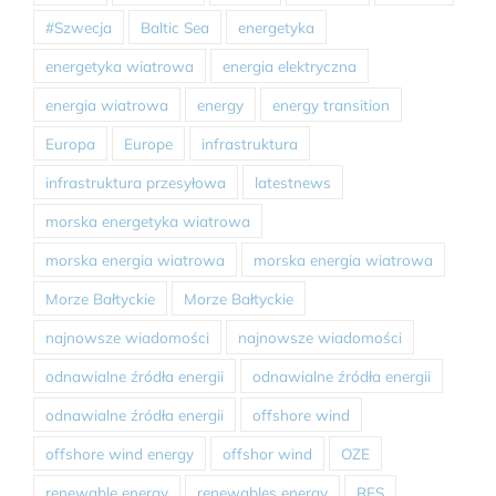
#Szwecja
Baltic Sea
energetyka
energetyka wiatrowa
energia elektryczna
energia wiatrowa
energy
energy transition
Europa
Europe
infrastruktura
infrastruktura przesyłowa
latestnews
morska energetyka wiatrowa
morska energia wiatrowa
morska energia wiatrowa
Morze Bałtyckie
Morze Bałtyckie
najnowsze wiadomości
najnowsze wiadomości
odnawialne źródła energii
odnawialne źródła energii
odnawialne źródła energii
offshore wind
offshore wind energy
offshor wind
OZE
renewable energy
renewables energy
RES