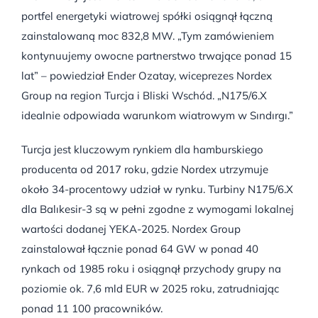
portfel energetyki wiatrowej spółki osiągnął łączną
zainstalowaną moc 832,8 MW. „Tym zamówieniem
kontynuujemy owocne partnerstwo trwające ponad 15
lat” – powiedział Ender Ozatay, wiceprezes Nordex
Group na region Turcja i Bliski Wschód. „N175/6.X
idealnie odpowiada warunkom wiatrowym w Sındırgı.”
Turcja jest kluczowym rynkiem dla hamburskiego
producenta od 2017 roku, gdzie Nordex utrzymuje
około 34-procentowy udział w rynku. Turbiny N175/6.X
dla Balıkesir-3 są w pełni zgodne z wymogami lokalnej
wartości dodanej YEKA-2025. Nordex Group
zainstalował łącznie ponad 64 GW w ponad 40
rynkach od 1985 roku i osiągnął przychody grupy na
poziomie ok. 7,6 mld EUR w 2025 roku, zatrudniając
ponad 11 100 pracowników.