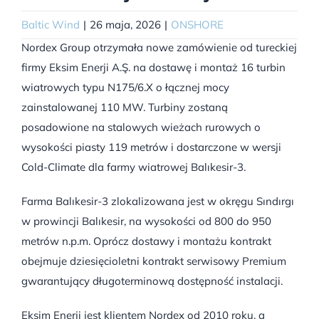
Baltic Wind
|
26 maja, 2026
|
ONSHORE
Nordex Group otrzymała nowe zamówienie od tureckiej
firmy Eksim Enerji A.Ş. na dostawę i montaż 16 turbin
wiatrowych typu N175/6.X o łącznej mocy
zainstalowanej 110 MW. Turbiny zostaną
posadowione na stalowych wieżach rurowych o
wysokości piasty 119 metrów i dostarczone w wersji
Cold-Climate dla farmy wiatrowej Balıkesir-3.
Farma Balıkesir-3 zlokalizowana jest w okręgu Sındırgı
w prowincji Balıkesir, na wysokości od 800 do 950
metrów n.p.m. Oprócz dostawy i montażu kontrakt
obejmuje dziesięcioletni kontrakt serwisowy Premium
gwarantujący długoterminową dostępność instalacji.
Eksim Enerji jest klientem Nordex od 2010 roku, a