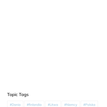
Topic Tags
#Dania
#finlandia
#Litwa
#Niemcy
#Polska