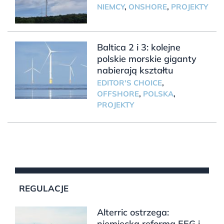
NIEMCY
,
ONSHORE
,
PROJEKTY
Baltica 2 i 3: kolejne
polskie morskie giganty
nabierają kształtu
EDITOR'S CHOICE
,
OFFSHORE
,
POLSKA
,
PROJEKTY
REGULACJE
Alterric ostrzega:
niemiecka reforma EEG i