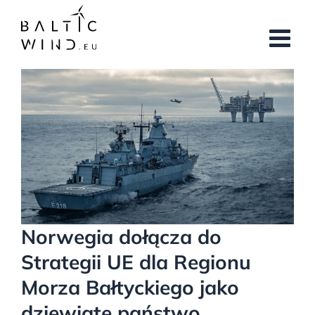
Przejdź
do
zawartości
Pokaż
większy
obrazek
Norwegia dołącza do
Strategii UE dla Regionu
Morza Bałtyckiego jako
dziewiąte państwo