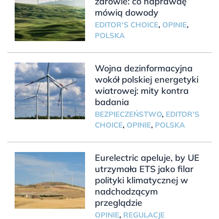
zdrowie: co naprawdę
mówią dowody
EDITOR'S CHOICE
,
OPINIE
,
POLSKA
Wojna dezinformacyjna
wokół polskiej energetyki
wiatrowej: mity kontra
badania
BEZPIECZEŃSTWO
,
EDITOR'S
CHOICE
,
OPINIE
,
POLSKA
Eurelectric apeluje, by UE
utrzymała ETS jako filar
polityki klimatycznej w
nadchodzącym
przeglądzie
OPINIE
,
REGULACJE