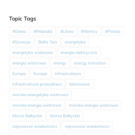
Topic Tags
#Dania
#finlandia
#Litwa
#Niemcy
#Polska
#Szwecja
Baltic Sea
energetyka
energetyka wiatrowa
energia elektryczna
energia wiatrowa
energy
energy transition
Europa
Europe
infrastruktura
infrastruktura przesyłowa
latestnews
morska energetyka wiatrowa
morska energia wiatrowa
morska energia wiatrowa
Morze Bałtyckie
Morze Bałtyckie
najnowsze wiadomości
najnowsze wiadomości