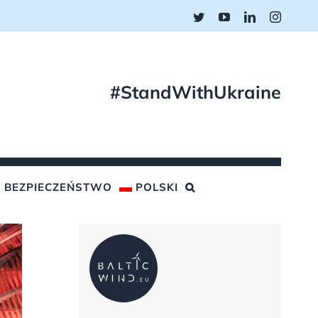
Twitter
YouTube
LinkedIn
Instagr
#StandWithUkraine
BEZPIECZEŃSTWO
POLSKI