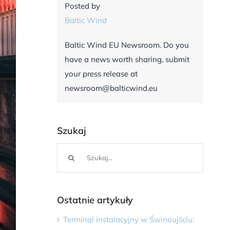
Posted by
Baltic Wind
Baltic Wind EU Newsroom. Do you
have a news worth sharing, submit
your press release at
newsroom@balticwind.eu
Szukaj
Szukaj
Ostatnie artykuły
Terminal instalacyjny w Świnoujściu: