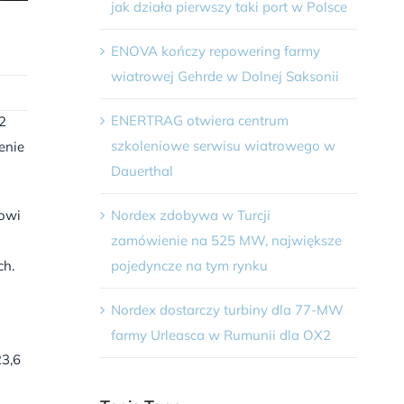
jak działa pierwszy taki port w Polsce
ENOVA kończy repowering farmy
wiatrowej Gehrde w Dolnej Saksonii
ENERTRAG otwiera centrum
2
szkoleniowe serwisu wiatrowego w
enie
Dauerthal
Nordex zdobywa w Turcji
nowi
zamówienie na 525 MW, największe
i
pojedyncze na tym rynku
ch.
Nordex dostarczy turbiny dla 77-MW
farmy Urleasca w Rumunii dla OX2
23,6