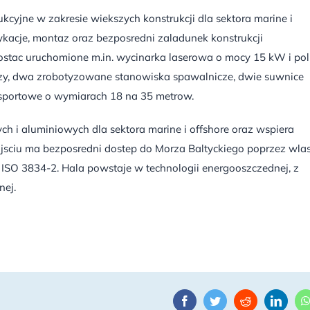
cyjne w zakresie wiekszych konstrukcji dla sektora marine i
ykacje, montaz oraz bezposredni zaladunek konstrukcji
ostac uruchomione m.in. wycinarka laserowa o mocy 15 kW i po
zy, dwa zrobotyzowane stanowiska spawalnicze, dwie suwnice
sportowe o wymiarach 18 na 35 metrow.
ych i aluminiowych dla sektora marine i offshore oraz wspiera
ujsciu ma bezposredni dostep do Morza Baltyckiego poprzez wla
 ISO 3834-2. Hala powstaje w technologii energooszczednej, z
nej.
Facebook
Twitter
Reddit
Linke