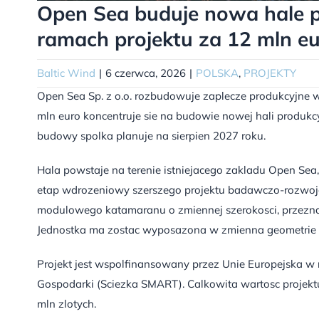
Open Sea buduje nowa hale 
ramach projektu za 12 mln e
Baltic Wind
|
6 czerwca, 2026
|
POLSKA
,
PROJEKTY
Open Sea Sp. z o.o. rozbudowuje zaplecze produkcyjne w
mln euro koncentruje sie na budowie nowej hali produk
budowy spolka planuje na sierpien 2027 roku.
Hala powstaje na terenie istniejacego zakladu Open Sea
etap wdrozeniowy szerszego projektu badawczo-rozwojo
modulowego katamaranu o zmiennej szerokosci, przezn
Jednostka ma zostac wyposazona w zmienna geometrie 
Projekt jest wspolfinansowany przez Unie Europejska 
Gospodarki (Sciezka SMART). Calkowita wartosc projektu
mln zlotych.