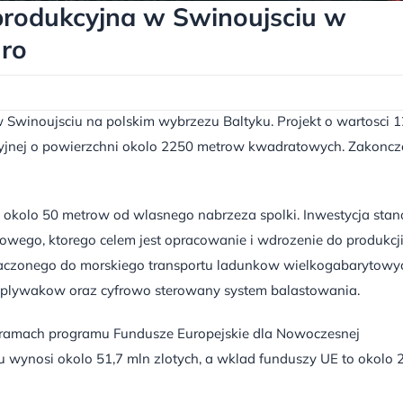
produkcyjna w Swinoujsciu w
uro
 Swinoujsciu na polskim wybrzezu Baltyku. Projekt o wartosci 1
cyjnej o powierzchni okolo 2250 metrow kwadratowych. Zakoncz
, okolo 50 metrow od wlasnego nabrzeza spolki. Inwestycja sta
wego, ktorego celem jest opracowanie i wdrozenie do produkcj
aczonego do morskiego transportu ladunkow wielkogabarytowy
plywakow oraz cyfrowo sterowany system balastowania.
w ramach programu Fundusze Europejskie dla Nowoczesnej
 wynosi okolo 51,7 mln zlotych, a wklad funduszy UE to okolo 