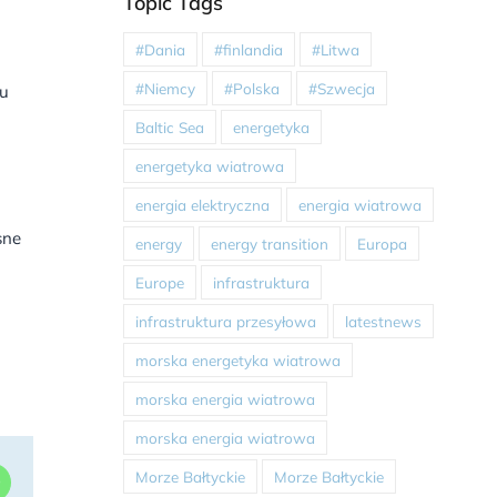
Topic Tags
#Dania
#finlandia
#Litwa
#Niemcy
#Polska
#Szwecja
lu
Baltic Sea
energetyka
energetyka wiatrowa
energia elektryczna
energia wiatrowa
sne
energy
energy transition
Europa
Europe
infrastruktura
infrastruktura przesyłowa
latestnews
morska energetyka wiatrowa
morska energia wiatrowa
morska energia wiatrowa
Morze Bałtyckie
Morze Bałtyckie
dIn
WhatsApp