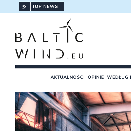
Przejdź
TOP NEWS
do
zawartości
AKTUALNOŚCI
OPINIE
WEDŁUG 
Pokaż
większy
obrazek