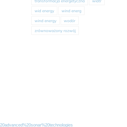
transformacja energetyczna
wiatr
wid energy
wind energ
wind energy
wodór
zrównoważony rozwój
ng%20advanced%20sonar%20technologies