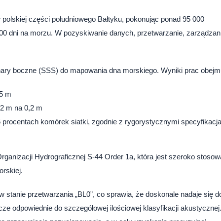
 polskiej części południowego Bałtyku, pokonując ponad 95 000
 500 dni na morzu. W pozyskiwanie danych, przetwarzanie, zarządzan
ary boczne (SSS) do mapowania dna morskiego. Wyniki prac obejm
,5 m
,2 m na 0,2 m
 procentach komórek siatki, zgodnie z rygorystycznymi specyfikacj
anizacji Hydrograficznej S-44 Order 1a, która jest szeroko stoso
orskiej.
 stanie przetwarzania „BL0”, co sprawia, że doskonale nadaje się d
szcze odpowiednie do szczegółowej ilościowej klasyfikacji akustycznej