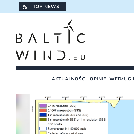
Przejdź
TOP NEWS
do
zawartości
AKTUALNOŚCI
OPINIE
WEDŁUG 
Pokaż
większy
obrazek