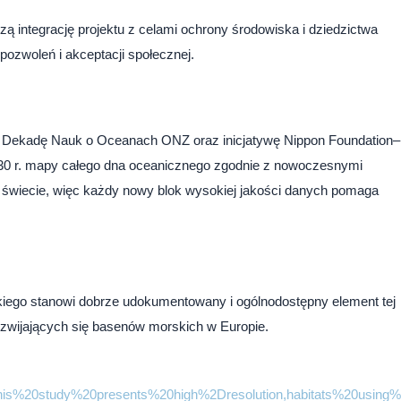
 integrację projektu z celami ochrony środowiska i dziedzictwa
ozwoleń i akceptacji społecznej.
d w Dekadę Nauk o Oceanach ONZ oraz inicjatywę Nippon Foundation–
30 r. mapy całego dna oceanicznego zgodnie z nowoczesnymi
wiecie, więc każdy nowy blok wysokiej jakości danych pomaga
kiego stanowi dobrze udokumentowany i ogólnodostępny element tej
rozwijających się basenów morskich w Europie.
ext=This%20study%20presents%20high%2Dresolution,habitats%20usi