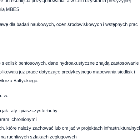
e przesunięcia pozycjonowania, a w celu uzyskania precyzyjnej
trią MBES.
stawę dla badań naukowych, ocen środowiskowych i wstępnych prac
 siedlisk bentosowych, dane hydroakustyczne znajdą zastosowanie
ikowała już prace dotyczące predykcyjnego mapowania siedlisk i
Morza Bałtyckiego.
c w:
h jak rafy i piaszczyste łachy
arami chronionymi
h, które należy zachować lub omijać w projektach infrastrukturalnyc
gi na ruchliwych szlakach żeglugowych