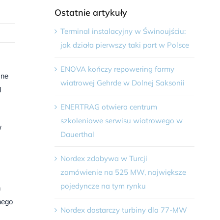
Ostatnie artykuły
Terminal instalacyjny w Świnoujściu:
jak działa pierwszy taki port w Polsce
ENOVA kończy repowering farmy
zne
wiatrowej Gehrde w Dolnej Saksonii
d
ENERTRAG otwiera centrum
szkoleniowe serwisu wiatrowego w
w
Dauerthal
Nordex zdobywa w Turcji
zamówienie na 525 MW, największe
pojedyncze na tym rynku
h
nego
Nordex dostarczy turbiny dla 77-MW