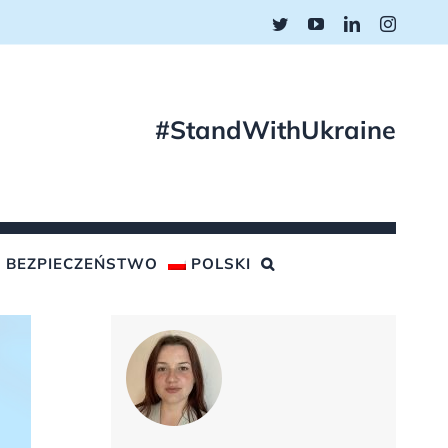
Twitter
YouTube
LinkedIn
Instagr
#StandWithUkraine
BEZPIECZEŃSTWO
POLSKI