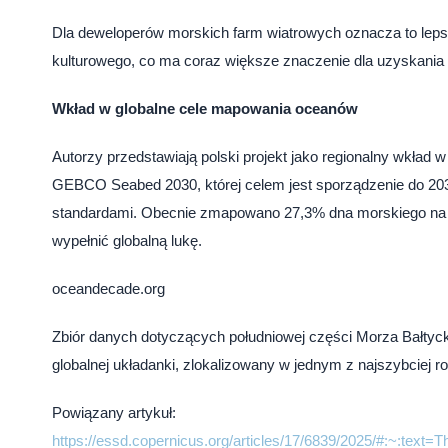
Dla deweloperów morskich farm wiatrowych oznacza to lepszą
kulturowego, co ma coraz większe znaczenie dla uzyskania p
Wkład w globalne cele mapowania oceanów
Autorzy przedstawiają polski projekt jako regionalny wkła
GEBCO Seabed 2030, której celem jest sporządzenie do 20
standardami. Obecnie zmapowano 27,3% dna morskiego na ś
wypełnić globalną lukę.
oceandecade.org
Zbiór danych dotyczących południowej części Morza Bałtyc
globalnej układanki, zlokalizowany w jednym z najszybciej 
Powiązany artykuł:
https://essd.copernicus.org/articles/17/6839/2025/#:~:t