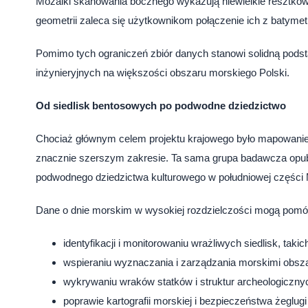
Mozaiki skanowania bocznego wykazują niewielkie resztkow
geometrii zaleca się użytkownikom połączenie ich z batyme
Pomimo tych ograniczeń zbiór danych stanowi solidną pod
inżynieryjnych na większości obszaru morskiego Polski.
Od siedlisk bentosowych po podwodne dziedzictwo
Chociaż głównym celem projektu krajowego było mapowanie
znacznie szerszym zakresie. Ta sama grupa badawcza opubl
podwodnego dziedzictwa kulturowego w południowej części 
Dane o dnie morskim w wysokiej rozdzielczości mogą pomó
identyfikacji i monitorowaniu wrażliwych siedlisk, takic
wspieraniu wyznaczania i zarządzania morskimi obsz
wykrywaniu wraków statków i struktur archeologicznyc
poprawie kartografii morskiej i bezpieczeństwa żeglu