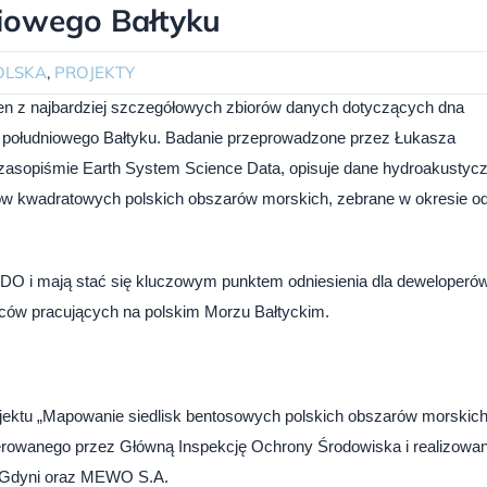
iowego Bałtyku
OLSKA
,
PROJEKTY
den z najbardziej szczegółowych zbiorów danych dotyczących dna
ci południowego Bałtyku. Badanie przeprowadzone przez Łukasza
zasopiśmie Earth System Science Data, opisuje dane hydroakustyc
rów kwadratowych polskich obszarów morskich, zebrane w okresie o
DO i mają stać się kluczowym punktem odniesienia dla deweloperó
ców pracujących na polskim Morzu Bałtyckim.
ektu „Mapowanie siedlisk bentosowych polskich obszarów morskic
rowanego przez Główną Inspekcję Ochrony Środowiska i realizowa
w Gdyni oraz MEWO S.A.