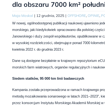
dla obszaru 7000 km² połudn
Maja Moskal
|
12 grudnia, 2025
|
OFFSHORE
,
OPINIE
,
P
W nowej, ogólnodostępnej publikacji naukowej ujawniono je
morskiego, jaki kiedykolwiek opracowano dla polskiej częś
Janowskiego i duży zespół współautorów, opublikowane w c
w wysokiej rozdzielczości, obejmujące ponad 7000 kilomet
kwietnia 2022 r. do grudnia 2023 r.
Dane są dostępne bezpłatnie w krajowym repozytorium eCU
morskich farm wiatrowych, organów regulacyjnych i naukow
Siedem statków, 95 000 km linii badawczych
Kampania została przeprowadzona w ramach krajowego proj
metodą mozaikowania sonarowego w latach 2021–2023”, kie
przez konsorcjum Instytutu Morskiego Akademii Morskiej 