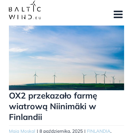
Przejdź
do
zawartości
Pokaż
większy
obrazek
OX2 przekazało farmę
wiatrową Niinimäki w
Finlandii
Maja Moskal
|
8 października, 2025
|
FINLANDIA
,