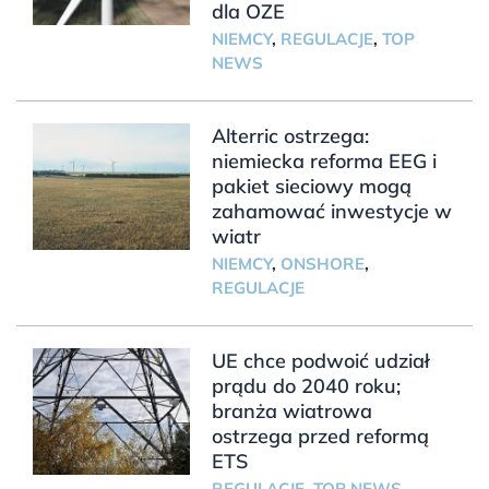
dla OZE
NIEMCY
,
REGULACJE
,
TOP
NEWS
Alterric ostrzega:
niemiecka reforma EEG i
pakiet sieciowy mogą
zahamować inwestycje w
wiatr
NIEMCY
,
ONSHORE
,
REGULACJE
UE chce podwoić udział
prądu do 2040 roku;
branża wiatrowa
ostrzega przed reformą
ETS
REGULACJE
,
TOP NEWS