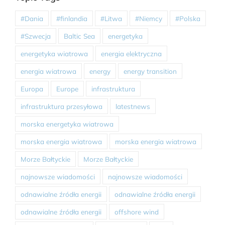
#Dania
#finlandia
#Litwa
#Niemcy
#Polska
#Szwecja
Baltic Sea
energetyka
energetyka wiatrowa
energia elektryczna
energia wiatrowa
energy
energy transition
Europa
Europe
infrastruktura
infrastruktura przesyłowa
latestnews
morska energetyka wiatrowa
morska energia wiatrowa
morska energia wiatrowa
Morze Bałtyckie
Morze Bałtyckie
najnowsze wiadomości
najnowsze wiadomości
odnawialne źródła energii
odnawialne źródła energii
odnawialne źródła energii
offshore wind