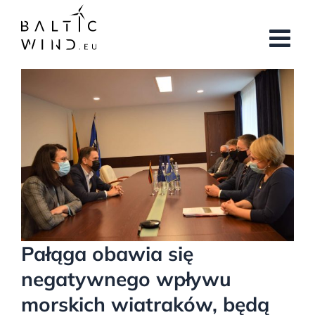
Przejdź
do
zawartości
Pokaż
większy
obrazek
Pałąga obawia się
negatywnego wpływu
morskich wiatraków, będą