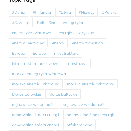
#Dania
#finlandia
#Litwa
#Niemcy
#Polska
#Szwecja
Baltic Sea
energetyka
energetyka wiatrowa
energia elektryczna
energia wiatrowa
energy
energy transition
Europa
Europe
infrastruktura
infrastruktura przesyłowa
latestnews
morska energetyka wiatrowa
morska energia wiatrowa
morska energia wiatrowa
Morze Bałtyckie
Morze Bałtyckie
najnowsze wiadomości
najnowsze wiadomości
odnawialne źródła energii
odnawialne źródła energii
odnawialne źródła energii
offshore wind