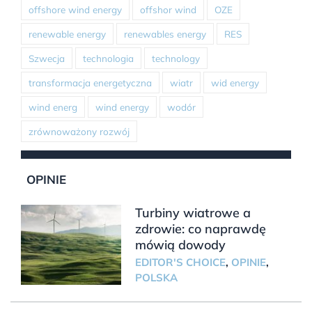
offshore wind energy
offshor wind
OZE
renewable energy
renewables energy
RES
Szwecja
technologia
technology
transformacja energetyczna
wiatr
wid energy
wind energ
wind energy
wodór
zrównoważony rozwój
OPINIE
Turbiny wiatrowe a
zdrowie: co naprawdę
mówią dowody
EDITOR'S CHOICE
,
OPINIE
,
POLSKA