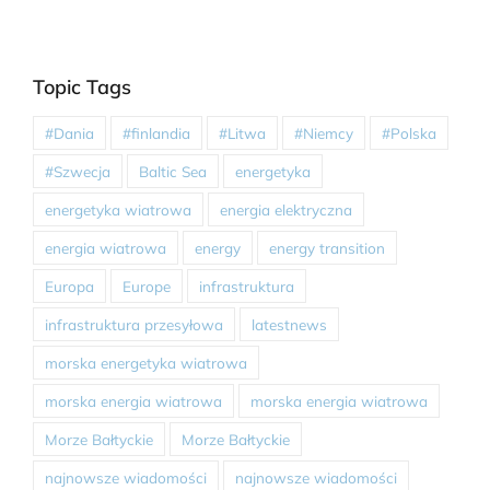
Topic Tags
#Dania
#finlandia
#Litwa
#Niemcy
#Polska
#Szwecja
Baltic Sea
energetyka
energetyka wiatrowa
energia elektryczna
energia wiatrowa
energy
energy transition
Europa
Europe
infrastruktura
infrastruktura przesyłowa
latestnews
morska energetyka wiatrowa
morska energia wiatrowa
morska energia wiatrowa
Morze Bałtyckie
Morze Bałtyckie
najnowsze wiadomości
najnowsze wiadomości