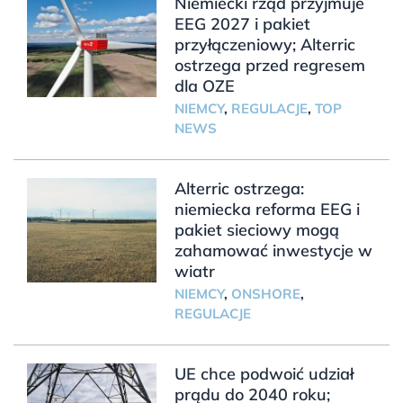
Niemiecki rząd przyjmuje
EEG 2027 i pakiet
przyłączeniowy; Alterric
ostrzega przed regresem
dla OZE
NIEMCY
,
REGULACJE
,
TOP
NEWS
Alterric ostrzega:
niemiecka reforma EEG i
pakiet sieciowy mogą
zahamować inwestycje w
wiatr
NIEMCY
,
ONSHORE
,
REGULACJE
UE chce podwoić udział
prądu do 2040 roku;