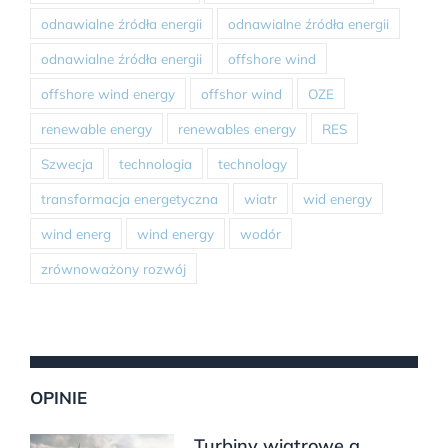
odnawialne źródła energii
odnawialne źródła energii
odnawialne źródła energii
offshore wind
offshore wind energy
offshor wind
OZE
renewable energy
renewables energy
RES
Szwecja
technologia
technology
transformacja energetyczna
wiatr
wid energy
wind energ
wind energy
wodór
zrównoważony rozwój
OPINIE
Turbiny wiatrowe a