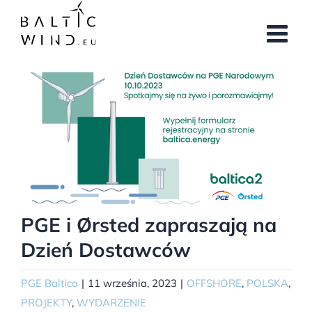
Przejdź
do
zawartości
Pokaż
większy
obrazek
PGE i Ørsted zapraszają na
Dzień Dostawców
PGE Baltica
|
11 września, 2023
|
OFFSHORE
,
POLSKA
,
PROJEKTY
,
WYDARZENIE