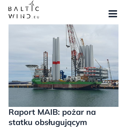
Przejdź
do
zawartości
Pokaż
większy
obrazek
Raport MAIB: pożar na
statku obsługującym