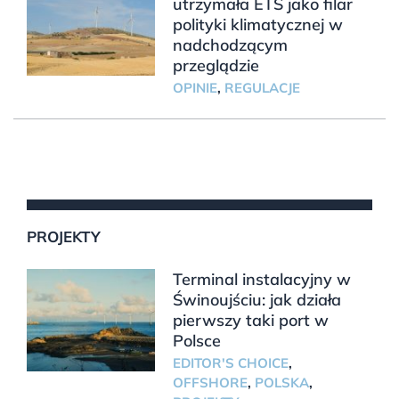
utrzymała ETS jako filar
polityki klimatycznej w
nadchodzącym
przeglądzie
OPINIE
,
REGULACJE
PROJEKTY
Terminal instalacyjny w
Świnoujściu: jak działa
pierwszy taki port w
Polsce
EDITOR'S CHOICE
,
OFFSHORE
,
POLSKA
,