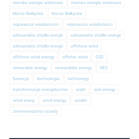
morska energia wiatrowa
morska energia wiatrowa
Morze Bałtyckie
Morze Bałtyckie
najnowsze wiadomości
najnowsze wiadomości
odnawialne źródła energii
odnawialne źródła energii
odnawialne źródła energii
offshore wind
offshore wind energy
offshor wind
OZE
renewable energy
renewables energy
RES
Szwecja
technologia
technology
transformacja energetyczna
wiatr
wid energy
wind energ
wind energy
wodór
zrównoważony rozwój