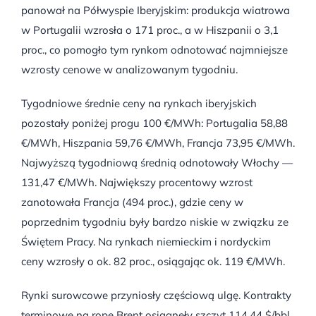
panował na Półwyspie Iberyjskim: produkcja wiatrowa
w Portugalii wzrosła o 171 proc., a w Hiszpanii o 3,1
proc., co pomogło tym rynkom odnotować najmniejsze
wzrosty cenowe w analizowanym tygodniu.
Tygodniowe średnie ceny na rynkach iberyjskich
pozostały poniżej progu 100 €/MWh: Portugalia 58,88
€/MWh, Hiszpania 59,76 €/MWh, Francja 73,95 €/MWh.
Najwyższą tygodniową średnią odnotowały Włochy —
131,47 €/MWh. Największy procentowy wzrost
zanotowała Francja (494 proc.), gdzie ceny w
poprzednim tygodniu były bardzo niskie w związku ze
Świętem Pracy. Na rynkach niemieckim i nordyckim
ceny wzrosły o ok. 82 proc., osiągając ok. 119 €/MWh.
Rynki surowcowe przyniosły częściową ulgę. Kontrakty
terminowe na ropę Brent osiągnęły szczyt 114,44 $/bbl