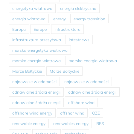
energetyka wiatrowa
energia elektryczna
energia wiatrowa
energy
energy transition
Europa
Europe
infrastruktura
infrastruktura przesyłowa
latestnews
morska energetyka wiatrowa
morska energia wiatrowa
morska energia wiatrowa
Morze Bałtyckie
Morze Bałtyckie
najnowsze wiadomości
najnowsze wiadomości
odnawialne źródła energii
odnawialne źródła energii
odnawialne źródła energii
offshore wind
offshore wind energy
offshor wind
OZE
renewable energy
renewables energy
RES
Szwecja
technologia
technology