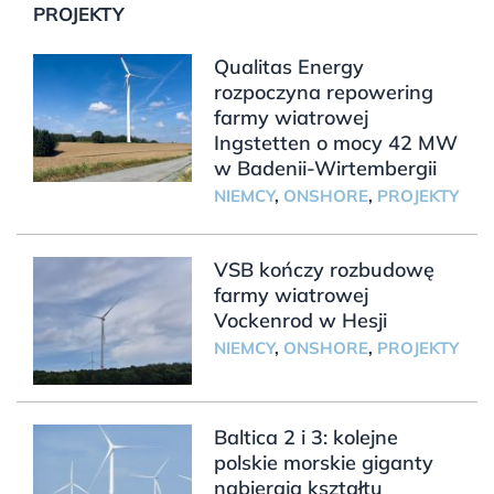
PROJEKTY
Qualitas Energy
rozpoczyna repowering
farmy wiatrowej
Ingstetten o mocy 42 MW
w Badenii-Wirtembergii
NIEMCY
,
ONSHORE
,
PROJEKTY
VSB kończy rozbudowę
farmy wiatrowej
Vockenrod w Hesji
NIEMCY
,
ONSHORE
,
PROJEKTY
Baltica 2 i 3: kolejne
polskie morskie giganty
nabierają kształtu