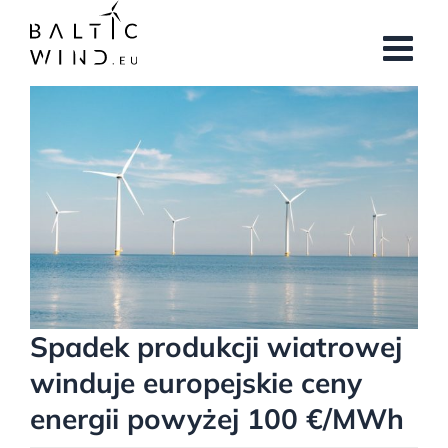
Przejdź
do
zawartości
Pokaż
większy
obrazek
Spadek produkcji wiatrowej
winduje europejskie ceny
energii powyżej 100 €/MWh