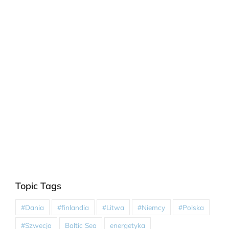
Topic Tags
#Dania
#finlandia
#Litwa
#Niemcy
#Polska
#Szwecja
Baltic Sea
energetyka