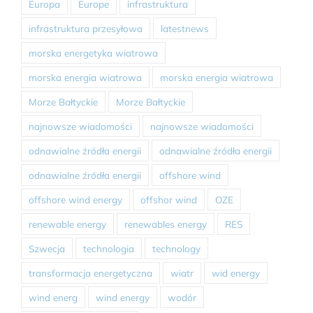
Europa
Europe
infrastruktura
infrastruktura przesyłowa
latestnews
morska energetyka wiatrowa
morska energia wiatrowa
morska energia wiatrowa
Morze Bałtyckie
Morze Bałtyckie
najnowsze wiadomości
najnowsze wiadomości
odnawialne źródła energii
odnawialne źródła energii
odnawialne źródła energii
offshore wind
offshore wind energy
offshor wind
OZE
renewable energy
renewables energy
RES
Szwecja
technologia
technology
transformacja energetyczna
wiatr
wid energy
wind energ
wind energy
wodór