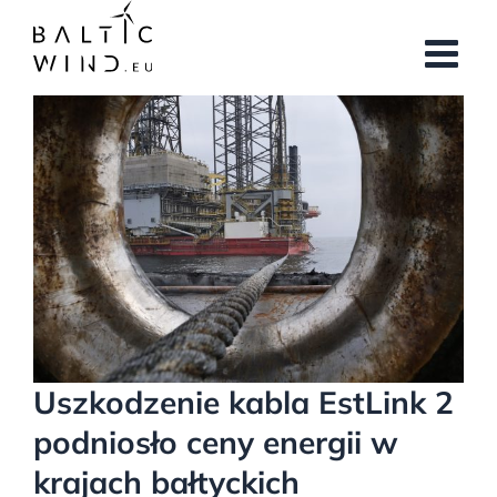
Przejdź
do
zawartości
Pokaż
większy
obrazek
Uszkodzenie kabla EstLink 2
podniosło ceny energii w
krajach bałtyckich