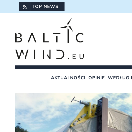
Przejdź
TOP NEWS
do
zawartości
AKTUALNOŚCI
OPINIE
WEDŁUG 
Pokaż
większy
obrazek