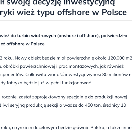
ł swoją decyzję inwestycyjną
yki wież typu offshore w Polsce
wież do turbin wiatrowych (onshore i offshore), potwierdziła
eż offshore w Polsce.
2 roku. Nowy obiekt będzie miał powierzchnię około 120.000 m2
 obróbki powierzchniowej i prac montażowych, jak również
onentów. Całkowita wartość inwestycji wynosi 80 milionów eu
gdy fabryka będzie już w pełni funkcjonować.
ż rocznie, został zaprojektowany specjalnie do produkcji nowej
iwi seryjną produkcję sekcji o wadze do 450 ton, średnicy 10
roku, a rynkiem docelowym będzie głównie Polska, a także inne