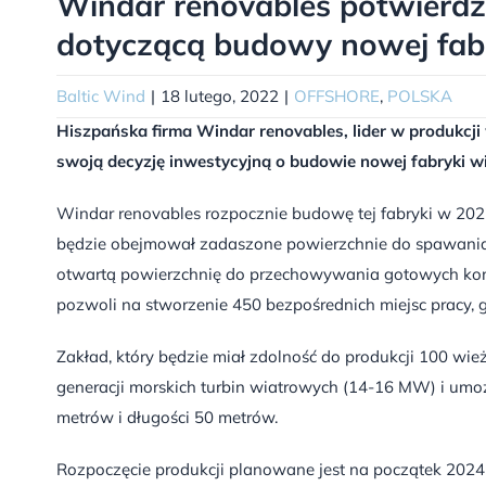
Windar renovables potwierdzi
dotyczącą budowy nowej fabr
Baltic Wind
|
18 lutego, 2022
|
OFFSHORE
,
POLSKA
Hiszpańska firma Windar renovables, lider w produkcji 
swoją decyzję inwestycyjną o budowie nowej fabryki wi
Windar renovables rozpocznie budowę tej fabryki w 202
będzie obejmował zadaszone powierzchnie do spawania,
otwartą powierzchnię do przechowywania gotowych komp
pozwoli na stworzenie 450 bezpośrednich miejsc pracy, 
Zakład, który będzie miał zdolność do produkcji 100 wie
generacji morskich turbin wiatrowych (14-16 MW) i umożl
metrów i długości 50 metrów.
Rozpoczęcie produkcji planowane jest na początek 2024 