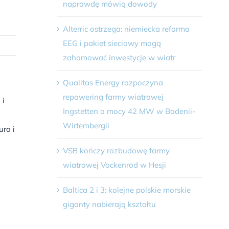
naprawdę mówią dowody
Alterric ostrzega: niemiecka reforma
EEG i pakiet sieciowy mogą
zahamować inwestycje w wiatr
Qualitas Energy rozpoczyna
repowering farmy wiatrowej
 i
Ingstetten o mocy 42 MW w Badenii-
Wirtembergii
ro i
VSB kończy rozbudowę farmy
wiatrowej Vockenrod w Hesji
Baltica 2 i 3: kolejne polskie morskie
giganty nabierają kształtu