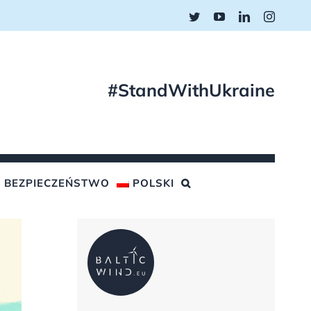
Twitter
YouTube
LinkedIn
Instagr
#StandWithUkraine
BEZPIECZEŃSTWO
POLSKI