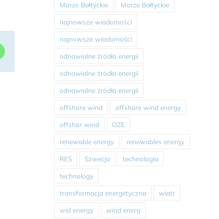
Morze Bałtyckie
Morze Bałtyckie
najnowsze wiadomości
najnowsze wiadomości
dIn
WhatsApp
odnawialne źródła energii
odnawialne źródła energii
odnawialne źródła energii
offshore wind
offshore wind energy
offshor wind
OZE
renewable energy
renewables energy
RES
Szwecja
technologia
technology
transformacja energetyczna
wiatr
wid energy
wind energ