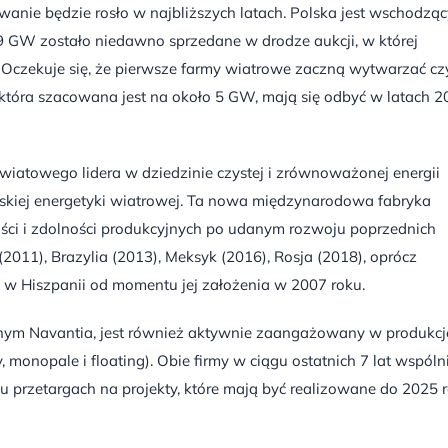
wanie będzie rosło w najbliższych latach. Polska jest wschodzą
5,9 GW zostało niedawno sprzedane w drodze aukcji, w której
 Oczekuje się, że pierwsze farmy wiatrowe zaczną wytwarzać cz
, która szacowana jest na około 5 GW, mają się odbyć w latach 2
wiatowego lidera w dziedzinie czystej i zrównoważonej energii
rskiej energetyki wiatrowej. Ta nowa międzynarodowa fabryka
ości i zdolności produkcyjnych po udanym rozwoju poprzednich
e (2011), Brazylia (2013), Meksyk (2016), Rosja (2018), oprócz
a w Hiszpanii od momentu jej założenia w 2007 roku.
znym Navantia, jest również aktywnie zaangażowany w produkcj
, monopale i floating). Obie firmy w ciągu ostatnich 7 lat wspóln
ku przetargach na projekty, które mają być realizowane do 2025 r