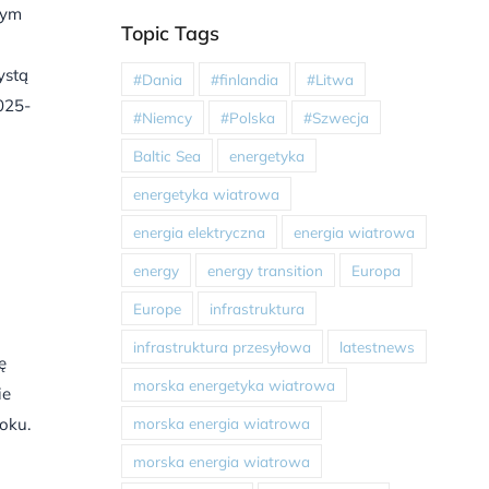
cym
Topic Tags
ystą
#Dania
#finlandia
#Litwa
025-
#Niemcy
#Polska
#Szwecja
Baltic Sea
energetyka
energetyka wiatrowa
energia elektryczna
energia wiatrowa
energy
energy transition
Europa
Europe
infrastruktura
infrastruktura przesyłowa
latestnews
ę
morska energetyka wiatrowa
ie
morska energia wiatrowa
oku.
morska energia wiatrowa