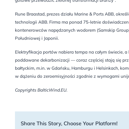
gotowe przewodzić zielonej transformacji branży”.
Rune Braastad, prezes działu Marine & Ports ABB, określ
technologii ABB. Firma ma ponad 75-letnie doświadczeni
kontenerowców napędzanych wodorem (Samskip Group) or
Południowej i Japonii.
Elektryfikacja portów nabiera tempa na całym świecie, a
poddawane dekarbonizacji — coraz częściej stają się pr
bałtyckim, m.in. w Gdańsku, Hamburgu i Helsinkach, kome
w dążeniu do zeroemisyjności zgodnie z wymogami unijn
Copyrights BalticWind.EU.
Share This Story, Choose Your Platform!