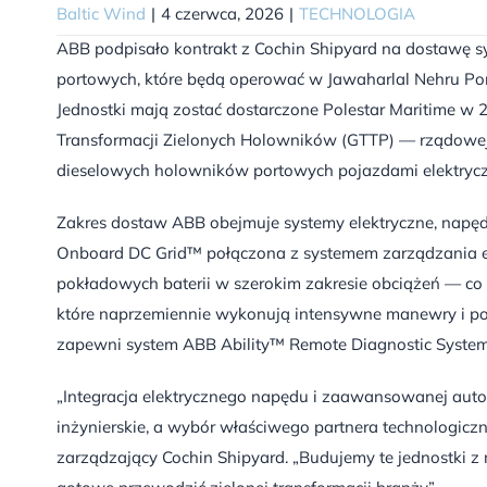
Baltic Wind
|
4 czerwca, 2026
|
TECHNOLOGIA
ABB podpisało kontrakt z Cochin Shipyard na dostawę 
portowych, które będą operować w Jawaharlal Nehru Por
Jednostki mają zostać dostarczone Polestar Maritime w 
Transformacji Zielonych Holowników (GTTP) — rządowej 
dieselowych holowników portowych pojazdami elektrycz
Zakres dostaw ABB obejmuje systemy elektryczne, napędo
Onboard DC Grid™ połączona z systemem zarządzania 
pokładowych baterii w szerokim zakresie obciążeń — c
które naprzemiennie wykonują intensywne manewry i poz
zapewni system ABB Ability™ Remote Diagnostic System 
„Integracja elektrycznego napędu i zaawansowanej au
inżynierskie, a wybór właściwego partnera technologiczne
zarządzający Cochin Shipyard. „Budujemy te jednostki z m