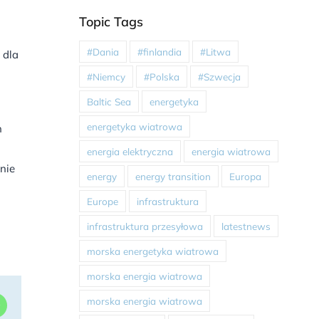
Topic Tags
#Dania
#finlandia
#Litwa
 dla
#Niemcy
#Polska
#Szwecja
Baltic Sea
energetyka
energetyka wiatrowa
h
energia elektryczna
energia wiatrowa
nie
energy
energy transition
Europa
Europe
infrastruktura
infrastruktura przesyłowa
latestnews
morska energetyka wiatrowa
morska energia wiatrowa
morska energia wiatrowa
dIn
WhatsApp