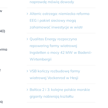
naprawdę mówią dowody
ów
Alterric ostrzega: niemiecka reforma
EEG i pakiet sieciowy mogą
zahamować inwestycje w wiatr
40)
Qualitas Energy rozpoczyna
repowering farmy wiatrowej
forma
Ingstetten o mocy 42 MW w Badenii-
Wirtembergii
ę
VSB kończy rozbudowę farmy
wiatrowej Vockenrod w Hesji
Baltica 2 i 3: kolejne polskie morskie
giganty nabierają kształtu
są