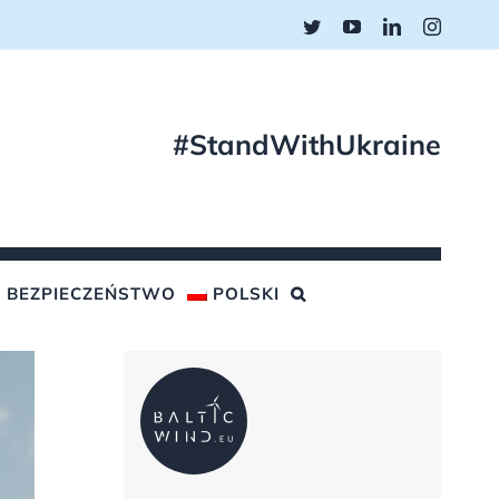
Twitter
YouTube
LinkedIn
Instagr
#StandWithUkraine
BEZPIECZEŃSTWO
POLSKI