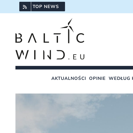
Przejdź
TOP NEWS
do
zawartości
AKTUALNOŚCI
OPINIE
WEDŁUG 
Pokaż
większy
obrazek