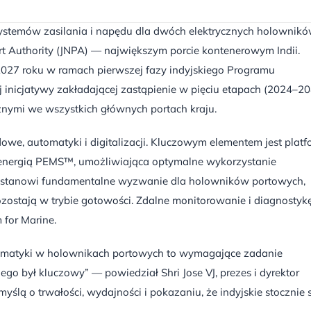
systemów zasilania i napędu dla dwóch elektrycznych holownik
t Authority (JNPA) — największym porcie kontenerowym Indii.
2027 roku w ramach pierwszej fazy indyjskiego Programu
inicjatywy zakładającej zastąpienie w pięciu etapach (2024–20
nymi we wszystkich głównych portach kraju.
we, automatyki i digitalizacji. Kluczowym elementem jest plat
energią PEMS™, umożliwiająca optymalne wykorzystanie
o stanowi fundamentalne wyzwanie dla holowników portowych,
ostają w trybie gotowości. Zdalne monitorowanie i diagnostyk
for Marine.
tomatyki w holownikach portowych to wymagające zadanie
go był kluczowy” — powiedział Shri Jose VJ, prezes i dyrektor
yślą o trwałości, wydajności i pokazaniu, że indyjskie stocznie 