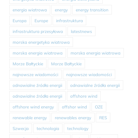
energia wiatrowa
energy
energy transition
Europa
Europe
infrastruktura
infrastruktura przesyłowa
latestnews
morska energetyka wiatrowa
morska energia wiatrowa
morska energia wiatrowa
Morze Bałtyckie
Morze Bałtyckie
najnowsze wiadomości
najnowsze wiadomości
odnawialne źródła energii
odnawialne źródła energii
odnawialne źródła energii
offshore wind
offshore wind energy
offshor wind
OZE
renewable energy
renewables energy
RES
Szwecja
technologia
technology