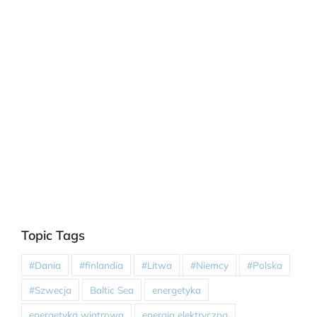
Topic Tags
#Dania
#finlandia
#Litwa
#Niemcy
#Polska
#Szwecja
Baltic Sea
energetyka
energetyka wiatrowa
energia elektryczna