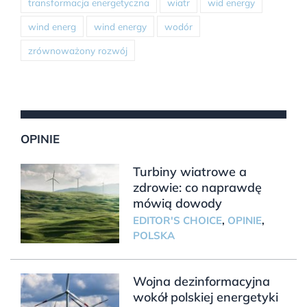
transformacja energetyczna
wiatr
wid energy
wind energ
wind energy
wodór
zrównoważony rozwój
OPINIE
Turbiny wiatrowe a
zdrowie: co naprawdę
mówią dowody
EDITOR'S CHOICE
,
OPINIE
,
POLSKA
Wojna dezinformacyjna
wokół polskiej energetyki