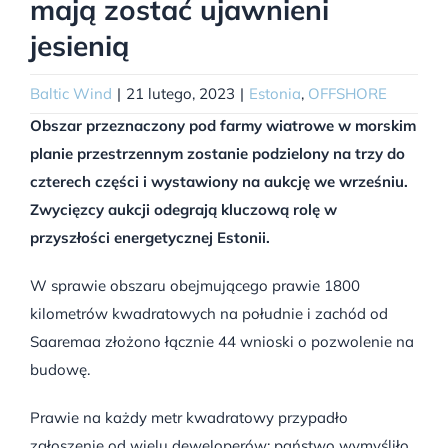
mają zostać ujawnieni
jesienią
Baltic Wind
|
21 lutego, 2023
|
Estonia
,
OFFSHORE
Obszar przeznaczony pod farmy wiatrowe w morskim
planie przestrzennym zostanie podzielony na trzy do
czterech części i wystawiony na aukcję we wrześniu.
Zwycięzcy aukcji odegrają kluczową rolę w
przyszłości energetycznej Estonii.
W sprawie obszaru obejmującego prawie 1800
kilometrów kwadratowych na południe i zachód od
Saaremaa złożono łącznie 44 wnioski o pozwolenie na
budowę.
Prawie na każdy metr kwadratowy przypadło
zgłoszenie od wielu deweloperów; państwo wymyśliło