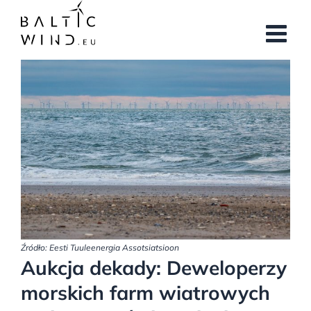
Przejdź
do
zawartości
Pokaż
większy
obrazek
Źródło: Eesti Tuuleenergia Assotsiatsioon
Aukcja dekady: Deweloperzy
morskich farm wiatrowych