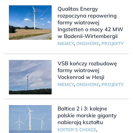
Qualitas Energy
rozpoczyna repowering
farmy wiatrowej
Ingstetten o mocy 42 MW
w Badenii-Wirtembergii
NIEMCY
,
ONSHORE
,
PROJEKTY
VSB kończy rozbudowę
farmy wiatrowej
Vockenrod w Hesji
NIEMCY
,
ONSHORE
,
PROJEKTY
Baltica 2 i 3: kolejne
polskie morskie giganty
nabierają kształtu
EDITOR'S CHOICE
,