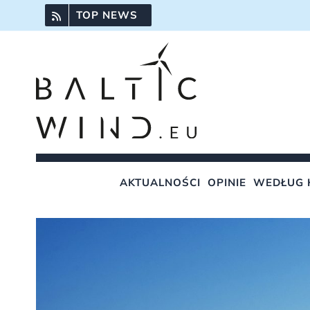
Przejdź
TOP NEWS
do
zawartości
AKTUALNOŚCI
OPINIE
WEDŁUG 
Pokaż
większy
obrazek