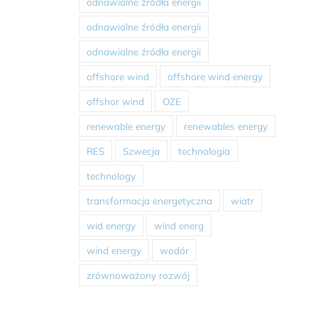
odnawialne źródła energii
odnawialne źródła energii
odnawialne źródła energii
offshore wind
offshore wind energy
offshor wind
OZE
renewable energy
renewables energy
RES
Szwecja
technologia
technology
transformacja energetyczna
wiatr
wid energy
wind energ
wind energy
wodór
zrównoważony rozwój