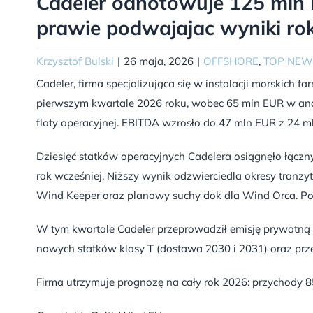
Cadeler odnotowuje 125 mln
prawie podwajajac wyniki ro
Krzysztof Bulski
|
26 maja, 2026
|
OFFSHORE
,
TOP NEW
Cadeler, firma specjalizująca się w instalacji morskic
pierwszym kwartale 2026 roku, wobec 65 mln EUR w an
floty operacyjnej. EBITDA wzrosło do 47 mln EUR z 24 m
Dziesięć statków operacyjnych Cadelera osiągnęło łączn
rok wcześniej. Niższy wynik odzwierciedla okresy tranz
Wind Keeper oraz planowy suchy dok dla Wind Orca. Po
W tym kwartale Cadeler przeprowadził emisję prywatną
nowych statków klasy T (dostawa 2030 i 2031) oraz prz
Firma utrzymuje prognozę na cały rok 2026: przychody