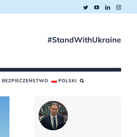
Twitter
YouTube
LinkedIn
Instagr
#StandWithUkraine
BEZPIECZEŃSTWO
POLSKI