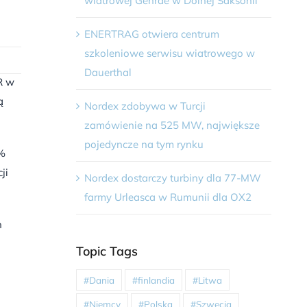
wiatrowej Gehrde w Dolnej Saksonii
ENERTRAG otwiera centrum
szkoleniowe serwisu wiatrowego w
Dauerthal
R w
ą
Nordex zdobywa w Turcji
zamówienie na 525 MW, największe
pojedyncze na tym rynku
3%
ji
Nordex dostarczy turbiny dla 77-MW
farmy Urleasca w Rumunii dla OX2
h
Topic Tags
#Dania
#finlandia
#Litwa
#Niemcy
#Polska
#Szwecja