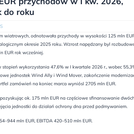
 EUR przychodow w I kw. 2026,
k do roku
S
h farm wiatrowych, odnotowała przychody w wysokości 125 mln EU
alogicznym okresie 2025 roku. Wzrost napędzany byl rozbudow
ln EUR rok wcześniej.
y stopień wykorzystania 47,6% w I kwartale 2026 r., wobec 55,
ytowe jednostek Wind Ally i Wind Mover, zakończenie modernizac
rtfel zamówień na koniec marca wyniósl 2705 mln EUR.
 pozyskując ok. 175 mln EUR na częściowe sfinansowanie dwóc
ejęcia jednostki do dzialań ochrony dna przed podmywaniem.
 854–944 mln EUR, EBITDA 420–510 mln EUR.