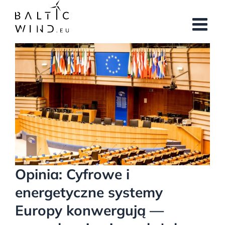
Przejdź
do
zawartości
Pokaż
większy
obrazek
Opinia: Cyfrowe i
energetyczne systemy
Europy konwergują —