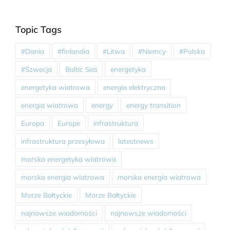
Topic Tags
#Dania
#finlandia
#Litwa
#Niemcy
#Polska
#Szwecja
Baltic Sea
energetyka
energetyka wiatrowa
energia elektryczna
energia wiatrowa
energy
energy transition
Europa
Europe
infrastruktura
infrastruktura przesyłowa
latestnews
morska energetyka wiatrowa
morska energia wiatrowa
morska energia wiatrowa
Morze Bałtyckie
Morze Bałtyckie
najnowsze wiadomości
najnowsze wiadomości