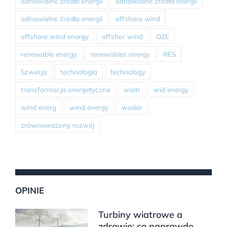
odnawialne źródła energii
odnawialne źródła energii
odnawialne źródła energii
offshore wind
offshore wind energy
offshor wind
OZE
renewable energy
renewables energy
RES
Szwecja
technologia
technology
transformacja energetyczna
wiatr
wid energy
wind energ
wind energy
wodór
zrównoważony rozwój
OPINIE
Turbiny wiatrowe a
zdrowie: co naprawdę