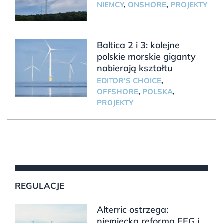
NIEMCY
,
ONSHORE
,
PROJEKTY
Baltica 2 i 3: kolejne
polskie morskie giganty
nabierają kształtu
EDITOR'S CHOICE
,
OFFSHORE
,
POLSKA
,
PROJEKTY
REGULACJE
Alterric ostrzega:
niemiecka reforma EEG i