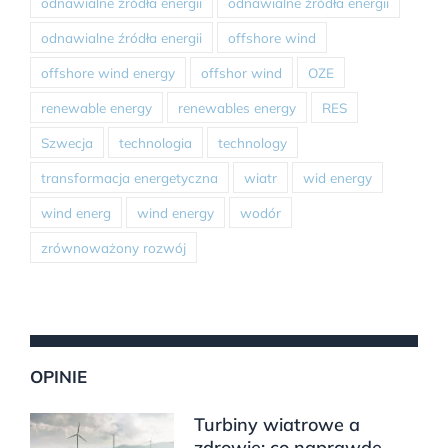
odnawialne źródła energii
odnawialne źródła energii
odnawialne źródła energii
offshore wind
offshore wind energy
offshor wind
OZE
renewable energy
renewables energy
RES
Szwecja
technologia
technology
transformacja energetyczna
wiatr
wid energy
wind energ
wind energy
wodór
zrównoważony rozwój
OPINIE
Turbiny wiatrowe a
zdrowie: co naprawdę