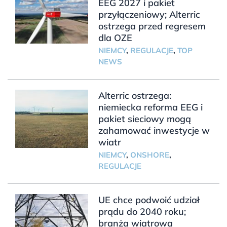
EEG 2027 i pakiet
przyłączeniowy; Alterric
ostrzega przed regresem
dla OZE
NIEMCY
,
REGULACJE
,
TOP
NEWS
Alterric ostrzega:
niemiecka reforma EEG i
pakiet sieciowy mogą
zahamować inwestycje w
wiatr
NIEMCY
,
ONSHORE
,
REGULACJE
UE chce podwoić udział
prądu do 2040 roku;
branża wiatrowa