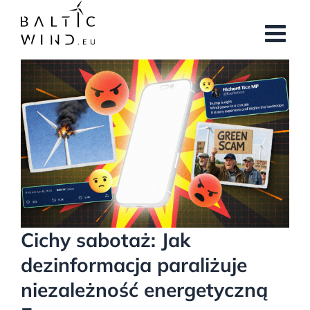
Przejdź
do
zawartości
Pokaż
większy
obrazek
Cichy sabotaż: Jak
dezinformacja paraliżuje
niezależność energetyczną