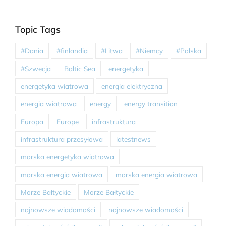
Topic Tags
#Dania
#finlandia
#Litwa
#Niemcy
#Polska
#Szwecja
Baltic Sea
energetyka
energetyka wiatrowa
energia elektryczna
energia wiatrowa
energy
energy transition
Europa
Europe
infrastruktura
infrastruktura przesyłowa
latestnews
morska energetyka wiatrowa
morska energia wiatrowa
morska energia wiatrowa
Morze Bałtyckie
Morze Bałtyckie
najnowsze wiadomości
najnowsze wiadomości