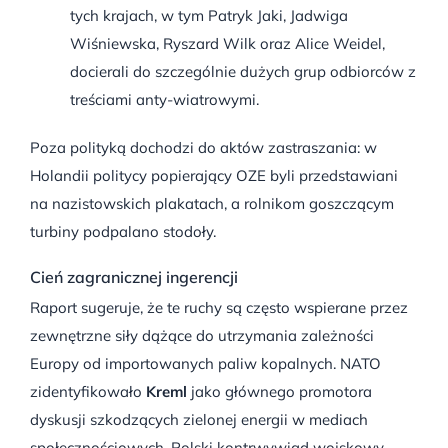
tych krajach, w tym Patryk Jaki, Jadwiga
Wiśniewska, Ryszard Wilk oraz Alice Weidel,
docierali do szczególnie dużych grup odbiorców z
treściami anty-wiatrowymi
.
Poza polityką dochodzi do aktów zastraszania: w
Holandii politycy popierający OZE byli przedstawiani
na nazistowskich plakatach, a rolnikom goszczącym
turbiny podpalano stodoły
.
Cień zagranicznej ingerencji
Raport sugeruje, że te ruchy są często wspierane przez
zewnętrzne siły dążące do utrzymania zależności
Europy od importowanych paliw kopalnych
.
NATO
zidentyfikowało
Kreml
jako głównego promotora
dyskusji szkodzących zielonej energii w mediach
społecznościowych
.
Polski kontrwywiad wojskowy