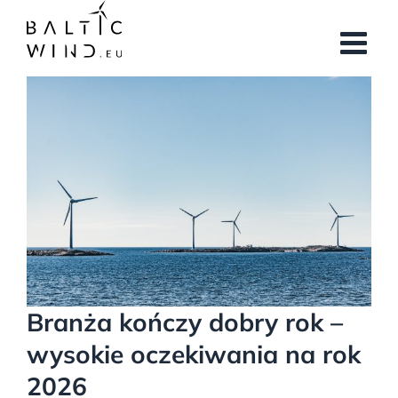
Przejdź
do
zawartości
Pokaż
większy
obrazek
Branża kończy dobry rok –
wysokie oczekiwania na rok
2026