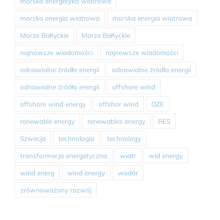
morska energetyka wiatrowa
morska energia wiatrowa
morska energia wiatrowa
Morze Bałtyckie
Morze Bałtyckie
najnowsze wiadomości
najnowsze wiadomości
odnawialne źródła energii
odnawialne źródła energii
odnawialne źródła energii
offshore wind
offshore wind energy
offshor wind
OZE
renewable energy
renewables energy
RES
Szwecja
technologia
technology
transformacja energetyczna
wiatr
wid energy
wind energ
wind energy
wodór
zrównoważony rozwój