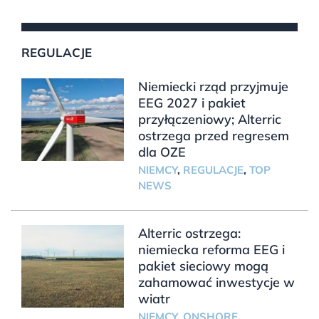
REGULACJE
Niemiecki rząd przyjmuje
EEG 2027 i pakiet
przyłączeniowy; Alterric
ostrzega przed regresem
dla OZE
NIEMCY
,
REGULACJE
,
TOP
NEWS
Alterric ostrzega:
niemiecka reforma EEG i
pakiet sieciowy mogą
zahamować inwestycje w
wiatr
NIEMCY
,
ONSHORE
,