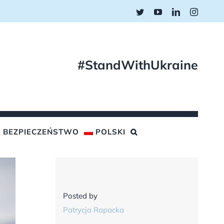
Twitter
YouTube
LinkedIn
Instagr
#StandWithUkraine
BEZPIECZEŃSTWO
POLSKI
Posted by
Patrycja Rapacka