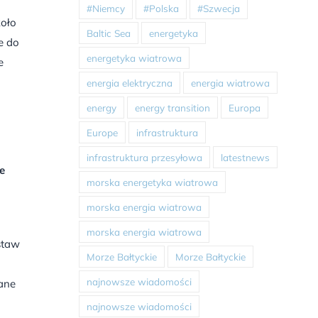
#Niemcy
#Polska
#Szwecja
koło
Baltic Sea
energetyka
e do
energetyka wiatrowa
e
energia elektryczna
energia wiatrowa
energy
energy transition
Europa
Europe
infrastruktura
infrastruktura przesyłowa
latestnews
e
morska energetyka wiatrowa
morska energia wiatrowa
morska energia wiatrowa
staw
Morze Bałtyckie
Morze Bałtyckie
najnowsze wiadomości
ane
najnowsze wiadomości