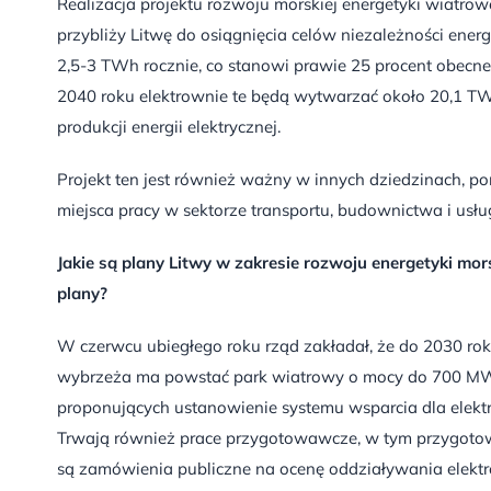
Realizacja projektu rozwoju morskiej energetyki wiatrowe
przybliży Litwę do osiągnięcia celów niezależności ene
2,5-3 TWh rocznie, co stanowi prawie 25 procent obecneg
2040 roku elektrownie te będą wytwarzać około 20,1 TWh
produkcji energii elektrycznej.
Projekt ten jest również ważny w innych dziedzinach, p
miejsca pracy w sektorze transportu, budownictwa i usł
Jakie są plany Litwy w zakresie rozwoju energetyki mor
plany?
W czerwcu ubiegłego roku rząd zakładał, że do 2030 ro
wybrzeża ma powstać park wiatrowy o mocy do 700 MW. 
proponujących ustanowienie systemu wsparcia dla elektr
Trwają również prace przygotowawcze, w tym przygoto
są zamówienia publiczne na ocenę oddziaływania elekt