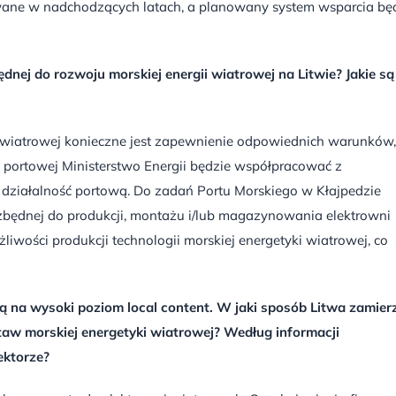
wane w nadchodzących latach, a planowany system wsparcia bę
dnej do rozwoju morskiej energii wiatrowej na Litwie? Jakie są
wiatrowej konieczne jest zapewnienie odpowiednich warunków,
 portowej Ministerstwo Energii będzie współpracować z
e działalność portową. Do zadań Portu Morskiego w Kłajpedzie
ezbędnej do produkcji, montażu i/lub magazynowania elektrowni
wości produkcji technologii morskiej energetyki wiatrowej, co
ją na wysoki poziom local content. W jaki sposób Litwa zamier
aw morskiej energetyki wiatrowej? Według informacji
ektorze?