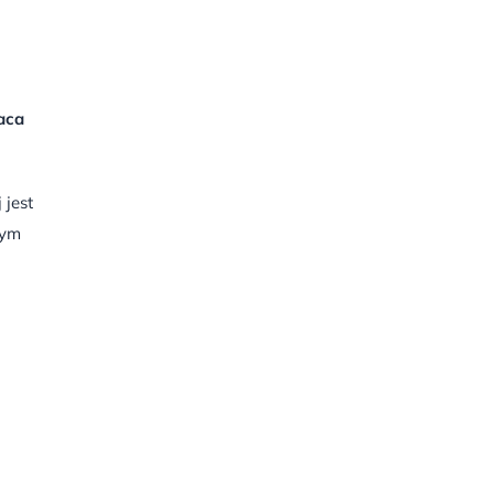
aca
 jest
tym