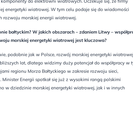
h komponenty do elektrowni wiatrowych. Oczekuje się, że firmy
 energetyki wiatrowej. W tym celu podaje się do wiadomości
 rozwoju morskiej energii wiatrowej.
onie bałtyckim? W jakich obszarach – zdaniem Litwy – współpr
woju morskiej energetyki wiatrowej jest kluczowa?
e, podobnie jak w Polsce, rozwój morskiej energetyki wiatrowej
liższych lat, dlatego widzimy duży potencjał do współpracy w 
ajami regionu Morza Bałtyckiego w zakresie rozwoju sieci,
inister Energii spotkał się już z wysokimi rangą polskimi
w dziedzinie morskiej energetyki wiatrowej, jak i w innych