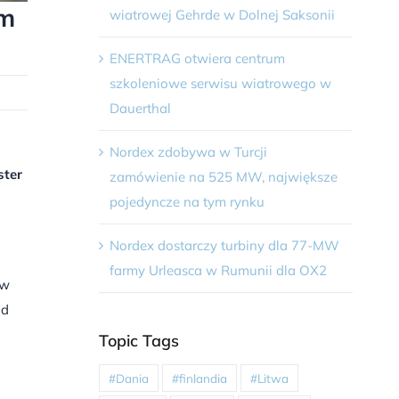
ym
wiatrowej Gehrde w Dolnej Saksonii
ENERTRAG otwiera centrum
szkoleniowe serwisu wiatrowego w
Dauerthal
Nordex zdobywa w Turcji
ster
zamówienie na 525 MW, największe
pojedyncze na tym rynku
Nordex dostarczy turbiny dla 77-MW
farmy Urleasca w Rumunii dla OX2
 w
od
Topic Tags
#Dania
#finlandia
#Litwa