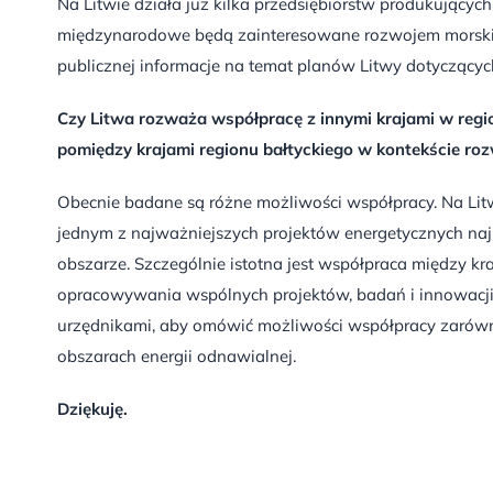
Na Litwie działa już kilka przedsiębiorstw produkującyc
międzynarodowe będą zainteresowane rozwojem morskiej
publicznej informacje na temat planów Litwy dotyczących
Czy Litwa rozważa współpracę z innymi krajami w regi
pomiędzy krajami regionu bałtyckiego w kontekście roz
Obecnie badane są różne możliwości współpracy. Na Litwi
jednym z najważniejszych projektów energetycznych najb
obszarze. Szczególnie istotna jest współpraca między kr
opracowywania wspólnych projektów, badań i innowacji. M
urzędnikami, aby omówić możliwości współpracy zarówno 
obszarach energii odnawialnej.
Dziękuję.