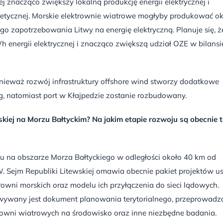
j znacząco zwiększy lokalną produkcję energii elektrycznej i
rgetycznej. Morskie elektrownie wiatrowe mogłyby produkować o
o zapotrzebowania Litwy na energię elektryczną. Planuje się, ż
 energii elektrycznej i znacząco zwiększą udział OZE w bilansi
onieważ rozwój infrastruktury offshore wind stworzy dodatkowe
ug, natomiast port w Kłajpedzie zostanie rozbudowany.
skiej na Morzu Bałtyckim? Na jakim etapie rozwoju są obecnie t
ku na obszarze Morza Bałtyckiego w odległości około 40 km od
Sejm Republiki Litewskiej omawia obecnie pakiet projektów u
owni morskich oraz modelu ich przyłączenia do sieci lądowych.
wywany jest dokument planowania terytorialnego, przeprowadz
rowni wiatrowych na środowisko oraz inne niezbędne badania.