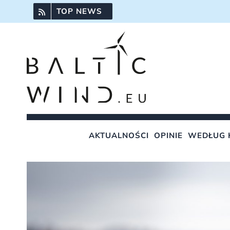
Przejdź
TOP NEWS
do
zawartości
AKTUALNOŚCI
OPINIE
WEDŁUG 
Pokaż
większy
obrazek