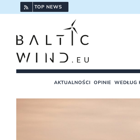
Przejdź
TOP NEWS
do
zawartości
AKTUALNOŚCI
OPINIE
WEDŁUG 
Pokaż
większy
obrazek