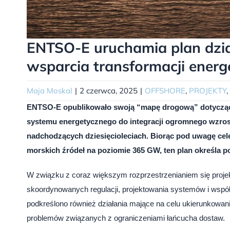
ENTSO-E uruchamia plan dzi
wsparcia transformacji energ
Maja Moskal
|
2 czerwca, 2025
|
OFFSHORE
,
PROJEKTY
,
ENTSO-E opublikowało swoją “mapę drogową” dotyczącą e
systemu energetycznego do integracji ogromnego wzros
nadchodzących dziesięcioleciach. Biorąc pod uwagę cele
morskich źródeł na poziomie 365 GW, ten plan określa p
W związku z coraz większym rozprzestrzenianiem się proj
skoordynowanych regulacji, projektowania systemów i współ
podkreślono również działania mające na celu ukierunkowani
problemów związanych z ograniczeniami łańcucha dostaw.