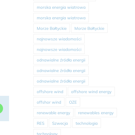
morska energia wiatrowa
morska energia wiatrowa
Morze Bałtyckie
Morze Bałtyckie
najnowsze wiadomości
najnowsze wiadomości
odnawialne źródła energii
odnawialne źródła energii
odnawialne źródła energii
offshore wind
offshore wind energy
offshor wind
OZE
dIn
WhatsApp
renewable energy
renewables energy
RES
Szwecja
technologia
technology