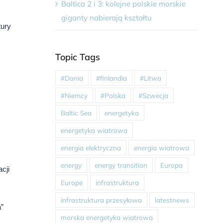
Baltica 2 i 3: kolejne polskie morskie
giganty nabierają kształtu
tury
Topic Tags
#Dania
#finlandia
#Litwa
#Niemcy
#Polska
#Szwecja
Baltic Sea
energetyka
energetyka wiatrowa
energia elektryczna
energia wiatrowa
energy
energy transition
Europa
cji
Europe
infrastruktura
infrastruktura przesyłowa
latestnews
”
morska energetyka wiatrowa