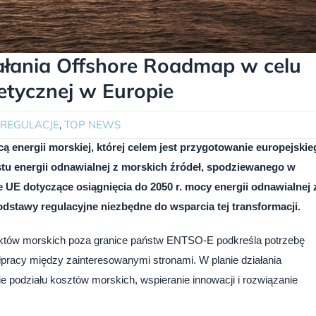
ałania Offshore Roadmap w celu
etycznej w Europie
REGULACJE
,
TOP NEWS
nergii morskiej, której celem jest przygotowanie europejskie
tu energii odnawialnej z morskich źródeł, spodziewanego w
 UE dotyczące osiągnięcia do 2050 r. mocy energii odnawialnej 
odstawy regulacyjne niezbędne do wsparcia tej transformacji.
ektów morskich poza granice państw ENTSO-E podkreśla potrzebę
pracy między zainteresowanymi stronami. W planie działania
e podziału kosztów morskich, wspieranie innowacji i rozwiązanie