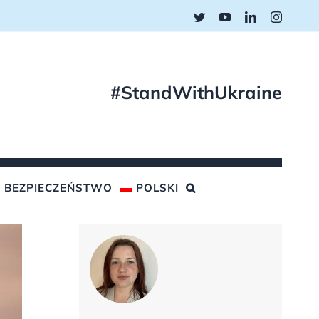
Twitter
YouTube
LinkedIn
Instagr
#StandWithUkraine
BEZPIECZEŃSTWO
POLSKI