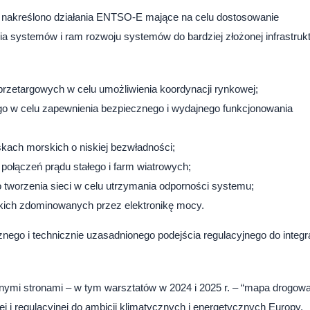
 i nakreślono działania ENTSO-E mające na celu dostosowanie
nia systemów i ram rozwoju systemów do bardziej złożonej infrastruk
przetargowych w celu umożliwienia koordynacji rynkowej;
go w celu zapewnienia bezpiecznego i wydajnego funkcjonowania
skach morskich o niskiej bezwładności;
łączeń prądu stałego i farm wiatrowych;
 tworzenia sieci w celu utrzymania odporności systemu;
skich zdominowanych przez elektronikę mocy.
nego i technicznie uzasadnionego podejścia regulacyjnego do integra
ymi stronami – w tym warsztatów w 2024 i 2025 r. – “mapa drogowa
 i regulacyjnej do ambicji klimatycznych i energetycznych Europy.