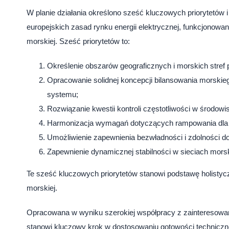
W planie działania określono sześć kluczowych priorytetów
europejskich zasad rynku energii elektrycznej, funkcjonowa
morskiej. Sześć priorytetów to:
Określenie obszarów geograficznych i morskich stref 
Opracowanie solidnej koncepcji bilansowania morskie
systemu;
Rozwiązanie kwestii kontroli częstotliwości w środowi
Harmonizacja wymagań dotyczących rampowania dla po
Umożliwienie zapewnienia bezwładności i zdolności do
Zapewnienie dynamicznej stabilności w sieciach mor
Te sześć kluczowych priorytetów stanowi podstawę holistycz
morskiej.
Opracowana w wyniku szerokiej współpracy z zainteresowan
stanowi kluczowy krok w dostosowaniu gotowości technicznej