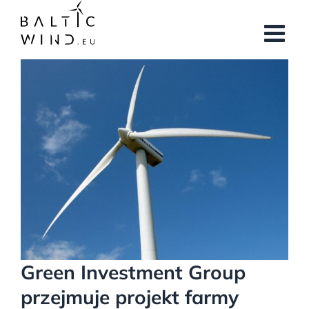
Przejdź
do
zawartości
Pokaż
większy
obrazek
Green Investment Group
przejmuje projekt farmy