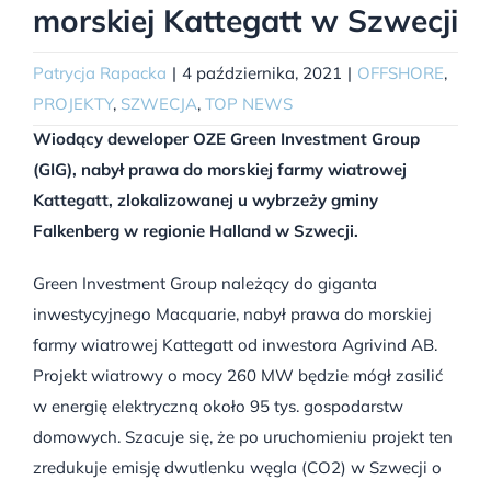
morskiej Kattegatt w Szwecji
Patrycja Rapacka
|
4 października, 2021
|
OFFSHORE
,
PROJEKTY
,
SZWECJA
,
TOP NEWS
Wiodący deweloper OZE Green Investment Group
(GIG), nabył prawa do morskiej farmy wiatrowej
Kattegatt, zlokalizowanej u wybrzeży gminy
Falkenberg w regionie Halland w Szwecji.
Green Investment Group należący do giganta
inwestycyjnego Macquarie, nabył prawa do morskiej
farmy wiatrowej Kattegatt od inwestora Agrivind AB.
Projekt wiatrowy o mocy 260 MW będzie mógł zasilić
w energię elektryczną około 95 tys. gospodarstw
domowych. Szacuje się, że po uruchomieniu projekt ten
zredukuje emisję dwutlenku węgla (CO2) w Szwecji o