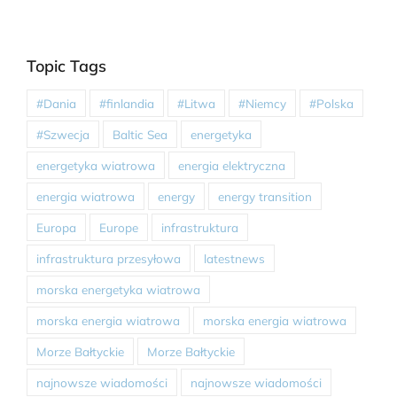
Topic Tags
#Dania
#finlandia
#Litwa
#Niemcy
#Polska
#Szwecja
Baltic Sea
energetyka
energetyka wiatrowa
energia elektryczna
energia wiatrowa
energy
energy transition
Europa
Europe
infrastruktura
infrastruktura przesyłowa
latestnews
morska energetyka wiatrowa
morska energia wiatrowa
morska energia wiatrowa
Morze Bałtyckie
Morze Bałtyckie
najnowsze wiadomości
najnowsze wiadomości