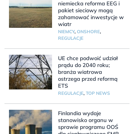
niemiecka reforma EEG i
pakiet sieciowy mogą
zahamować inwestycje w
wiatr
NIEMCY
,
ONSHORE
,
REGULACJE
UE chce podwoić udział
prądu do 2040 roku;
branża wiatrowa
ostrzega przed reformą
ETS
REGULACJE
,
TOP NEWS
Finlandia wydaje
stanowisko organu w
sprawie programu OOŚ
dla ciepłowniczego SMR