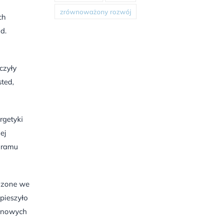
zrównoważony rozwój
ch
d.
czyły
ted,
rgetyki
ej
gramu
dzone we
spieszyło
h nowych