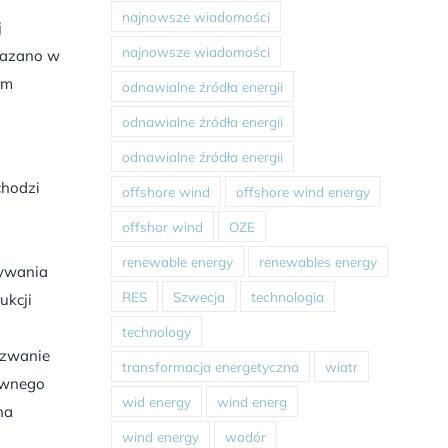
najnowsze wiadomości
j
najnowsze wiadomości
skazano w
rm
odnawialne źródła energii
odnawialne źródła energii
odnawialne źródła energii
chodzi
offshore wind
offshore wind energy
offshor wind
OZE
renewable energy
renewables energy
wywania
RES
Szwecja
technologia
ukcji
technology
yzwanie
transformacja energetyczna
wiatr
tywnego
wid energy
wind energ
na
wind energy
wodór