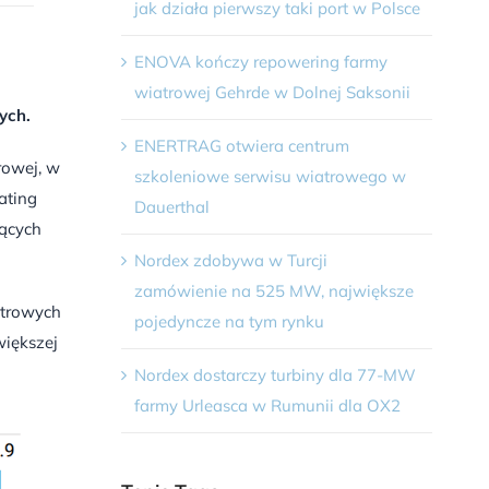
jak działa pierwszy taki port w Polsce
ENOVA kończy repowering farmy
wiatrowej Gehrde w Dolnej Saksonii
ych.
ENERTRAG otwiera centrum
rowej, w
szkoleniowe serwisu wiatrowego w
ating
Dauerthal
jących
Nordex zdobywa w Turcji
zamówienie na 525 MW, największe
atrowych
pojedyncze na tym rynku
iększej
Nordex dostarczy turbiny dla 77-MW
farmy Urleasca w Rumunii dla OX2