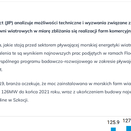
ct (JIP) analizuje możliwości techniczne i wyzwania związane z
ni wiatrowych w miarę zbliżania się realizacji farm komercyjn
 jakie stoją przed sektorem pływającej morskiej energetyki wiat
alenia te są wynikiem najnowszych prac podjętych w ramach Flo
cie wspólnego programu badawczo-rozwojowego w zakresie pływa
t.
9, branża oczekuje, że moc zainstalowana w morskich farm wi
 126MW do końca 2021 roku, wraz z ukończeniem budowy najw
ine w Szkocji.