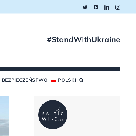
Twitter
YouTube
LinkedIn
Instagr
#StandWithUkraine
BEZPIECZEŃSTWO
POLSKI