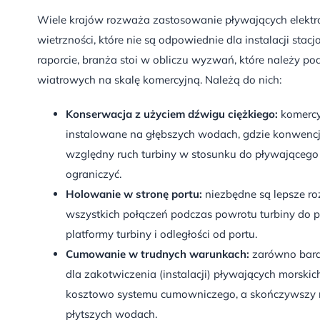
Wiele krajów rozważa zastosowanie pływających elektr
wietrzności, które nie są odpowiednie dla instalacji st
raporcie, branża stoi w obliczu wyzwań, które należy 
wiatrowych na skalę komercyjną. Należą do nich:
Konserwacja z użyciem dźwigu ciężkiego:
komercy
instalowane na głębszych wodach, gdzie konwencjo
względny ruch turbiny w stosunku do pływającego 
ograniczyć.
Holowanie w stronę portu:
niezbędne są lepsze r
wszystkich połączeń podczas powrotu turbiny do p
platformy turbiny i odległości od portu.
Cumowanie w trudnych warunkach:
zarówno bardz
dla zakotwiczenia (instalacji) pływających morsk
kosztowo systemu cumowniczego, a skończywszy n
płytszych wodach.