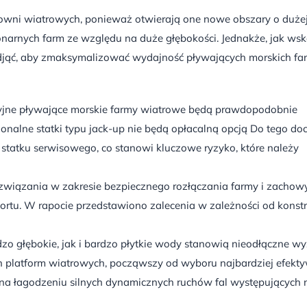
owni wiatrowych, ponieważ otwierają one nowe obszary o duże
acjonarnych farm ze względu na duże głębokości. Jednakże, jak w
podjąć, aby zmaksymalizować wydajność pływających morskich fa
jne pływające morskie farmy wiatrowe będą prawdopodobnie
nalne statki typu jack-up nie będą opłacalną opcją Do tego do
statku serwisowego, co stanowi kluczowe ryzyko, które należy
ozwiązania w zakresie bezpiecznego rozłączania farmy i zacho
ortu. W rapocie przedstawiono zalecenia w zależności od konstr
o głębokie, jak i bardzo płytkie wody stanowią nieodłączne w
ich platform wiatrowych, począwszy od wyboru najbardziej efek
a łagodzeniu silnych dynamicznych ruchów fal występujących 