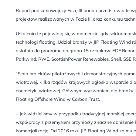
Raport podsumowujący Fazę III badań przedstawia te w
projektów realizowanych w Fazie III oraz konkursu tech
Ustalenia te pojawiają się w momencie, gdy sektor morski
technologi floating. Udział branży w JIP Floating Wind r
ostatnio do programu do grona 15 członków: EDF Renouv
Parkwind, RWE, ScottishPower Renewables, Shell, SSE Re
“Seria projektów pilotażowych i demonstracyjnych pomo
wiatrowej
.
Kilka rządów krajowych ogłosiło wsparcie dl
energetyki wiatrowej. Głównym wyzwaniem dla branży je
Floating Offshore Wind w Carbon Trust.
– Jak widzieliśmy w przypadku tradycyjnej morskiej e
współpracy z przemysłem przyniosły znaczne obniżenie ko
komercjalizację. Od 2016 roku JIP Floating Wind zajmu