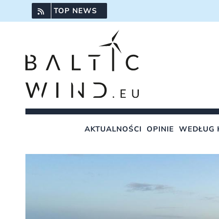
Przejdź
TOP NEWS
do
zawartości
AKTUALNOŚCI
OPINIE
WEDŁUG 
Pokaż
większy
obrazek