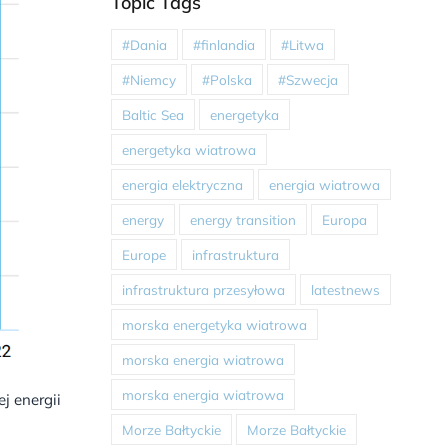
Topic Tags
#Dania
#finlandia
#Litwa
#Niemcy
#Polska
#Szwecja
Baltic Sea
energetyka
energetyka wiatrowa
energia elektryczna
energia wiatrowa
energy
energy transition
Europa
Europe
infrastruktura
infrastruktura przesyłowa
latestnews
morska energetyka wiatrowa
morska energia wiatrowa
morska energia wiatrowa
j energii
Morze Bałtyckie
Morze Bałtyckie