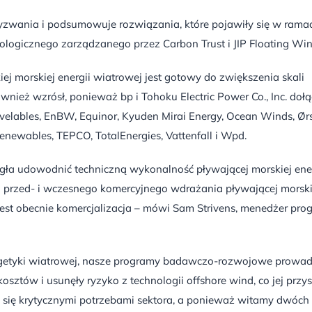
yzwania i podsumowuje rozwiązania, które pojawiły się w rama
nologicznego zarządzanego przez Carbon Trust i JIP Floating Win
ej morskiej energii wiatrowej jest gotowy do zwiększenia skali
ównież wzrósł, ponieważ bp i Tohoku Electric Power Co., Inc. dołą
elables, EnBW, Equinor, Kyuden Mirai Energy, Ocean Winds, Ørs
newables, TEPCO, TotalEnergies, Vattenfall i Wpd.
gła udowodnić techniczną wykonalność pływającej morskiej ene
a przed- i wczesnego komercyjnego wdrażania pływającej morski
st obecnie komercjalizacja – mówi Sam Strivens, menedżer pro
nergetyki wiatrowej, nasze programy badawczo-rozwojowe prowa
sztów i usunęły ryzyko z technologii offshore wind, co jej przy
je się krytycznymi potrzebami sektora, a ponieważ witamy dwóc