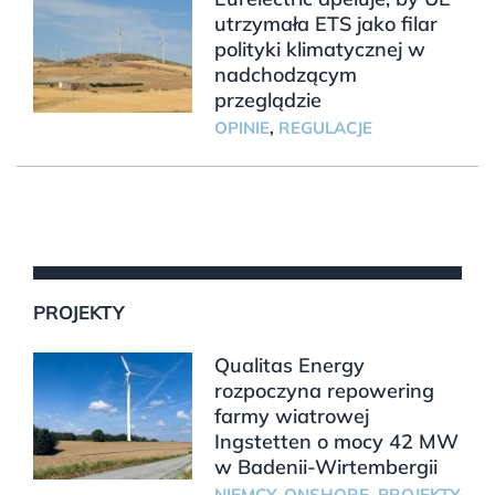
utrzymała ETS jako filar
polityki klimatycznej w
nadchodzącym
przeglądzie
OPINIE
,
REGULACJE
PROJEKTY
Qualitas Energy
rozpoczyna repowering
farmy wiatrowej
Ingstetten o mocy 42 MW
w Badenii-Wirtembergii
NIEMCY
,
ONSHORE
,
PROJEKTY