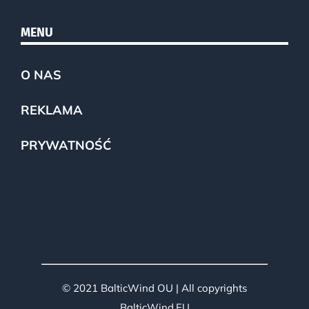
MENU
O NAS
REKLAMA
PRYWATNOŚĆ
© 2021 BalticWind OU | All copyrights
BalticWind.EU