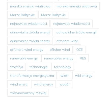
morska energia wiatrowa
morska energia wiatrowa
Morze Bałtyckie
Morze Bałtyckie
najnowsze wiadomości
najnowsze wiadomości
odnawialne źródła energii
odnawialne źródła energii
odnawialne źródła energii
offshore wind
offshore wind energy
offshor wind
OZE
renewable energy
renewables energy
RES
Szwecja
technologia
technology
transformacja energetyczna
wiatr
wid energy
wind energ
wind energy
wodór
zrównoważony rozwój