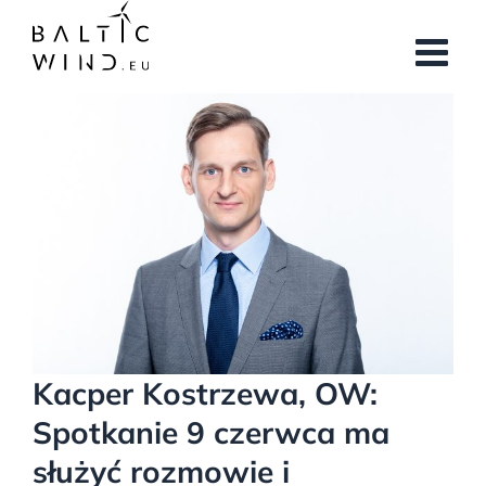
Przejdź
do
zawartości
Pokaż
większy
obrazek
Kacper Kostrzewa, OW:
Spotkanie 9 czerwca ma
służyć rozmowie i