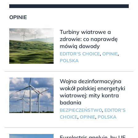
OPINIE
Turbiny wiatrowe a
zdrowie: co naprawdę
mówią dowody
EDITOR'S CHOICE
,
OPINIE
,
POLSKA
Wojna dezinformacyjna
wokół polskiej energetyki
wiatrowej: mity kontra
badania
BEZPIECZEŃSTWO
,
EDITOR'S
CHOICE
,
OPINIE
,
POLSKA
Eurelectric apeluje, by UE