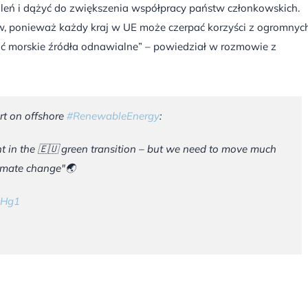
eń i dążyć do zwiększenia współpracy państw członkowskich.
, ponieważ każdy kraj w UE może czerpać korzyści z ogromnyc
ewnić morskie źródła odnawialne” – powiedział w rozmowie z
rt on offshore
#RenewableEnergy
:
nt in the 🇪🇺 green transition – but we need to move much
limate change"🌏
RHg1