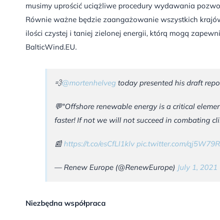
musimy uprościć uciążliwe procedury wydawania pozwol
Równie ważne będzie zaangażowanie wszystkich krajów
ilości czystej i taniej zielonej energii, którą mogą zap
BalticWind.EU.
💨
@mortenhelveg
today presented his draft repo
💬"Offshore renewable energy is a critical eleme
faster! If not we will not succeed in combating c
📰
https://t.co/esCfLI1klv
pic.twitter.com/qj5W79
— Renew Europe (@RenewEurope)
July 1, 2021
Niezbędna współpraca