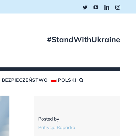
Twitter
YouTube
LinkedIn
Instagr
#StandWithUkraine
BEZPIECZEŃSTWO
POLSKI
Posted by
Patrycja Rapacka