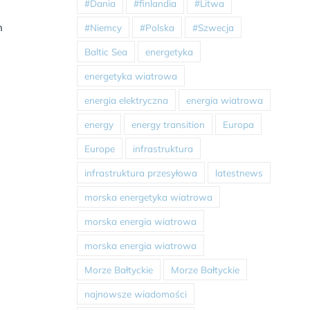
#Dania
#finlandia
#Litwa
h
#Niemcy
#Polska
#Szwecja
Baltic Sea
energetyka
energetyka wiatrowa
energia elektryczna
energia wiatrowa
energy
energy transition
Europa
Europe
infrastruktura
infrastruktura przesyłowa
latestnews
morska energetyka wiatrowa
morska energia wiatrowa
morska energia wiatrowa
Morze Bałtyckie
Morze Bałtyckie
najnowsze wiadomości