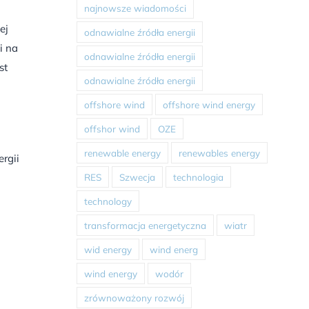
najnowsze wiadomości
ej
odnawialne źródła energii
i na
odnawialne źródła energii
st
odnawialne źródła energii
offshore wind
offshore wind energy
offshor wind
OZE
renewable energy
renewables energy
rgii
RES
Szwecja
technologia
technology
transformacja energetyczna
wiatr
wid energy
wind energ
wind energy
wodór
zrównoważony rozwój