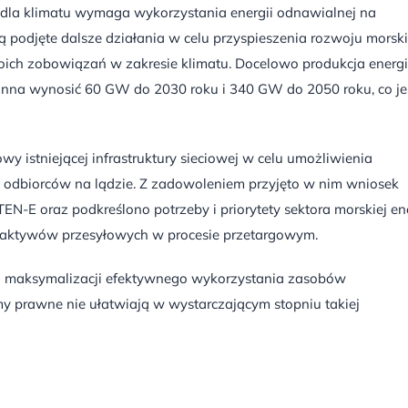
 dla klimatu wymaga wykorzystania energii odnawialnej na
ną podjęte dalsze działania w celu przyspieszenia rozwoju morski
woich zobowiązań w zakresie klimatu. Docelowo produkcja energi
nna wynosić 60 GW do 2030 roku i 340 GW do 2050 roku, co je
wy istniejącej infrastruktury sieciowej w celu umożliwienia
o odbiorców na lądzie. Z zadowoleniem przyjęto w nim wniosek
N-E oraz podkreślono potrzeby i priorytety sektora morskiej ene
h i aktywów przesyłowych w procesie przetargowym.
a maksymalizacji efektywnego wykorzystania zasobów
y prawne nie ułatwiają w wystarczającym stopniu takiej