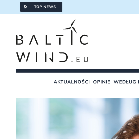
Przejdź
TOP NEWS
do
zawartości
AKTUALNOŚCI
OPINIE
WEDŁUG 
Pokaż
większy
obrazek