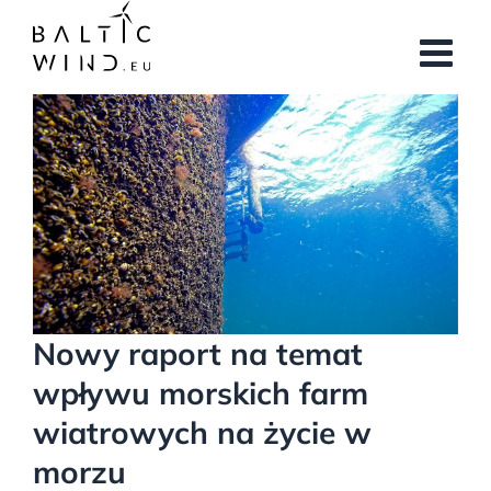
Przejdź
do
zawartości
Pokaż
większy
obrazek
Nowy raport na temat
wpływu morskich farm
wiatrowych na życie w
morzu