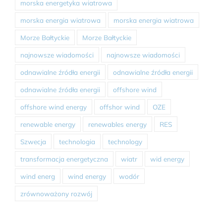
morska energetyka wiatrowa
morska energia wiatrowa
morska energia wiatrowa
Morze Bałtyckie
Morze Bałtyckie
najnowsze wiadomości
najnowsze wiadomości
odnawialne źródła energii
odnawialne źródła energii
odnawialne źródła energii
offshore wind
offshore wind energy
offshor wind
OZE
renewable energy
renewables energy
RES
Szwecja
technologia
technology
transformacja energetyczna
wiatr
wid energy
wind energ
wind energy
wodór
zrównoważony rozwój