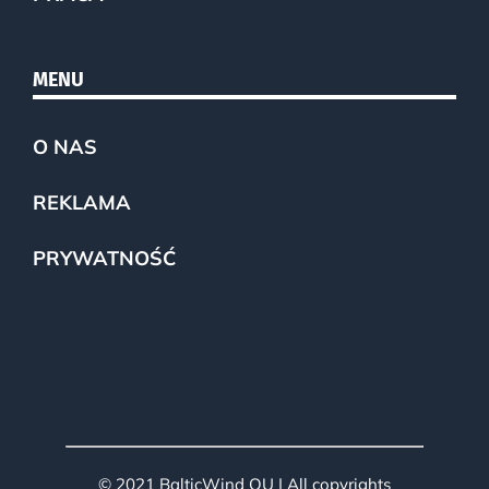
MENU
O NAS
REKLAMA
PRYWATNOŚĆ
© 2021 BalticWind OU | All copyrights