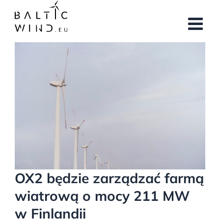
Przejdź
do
zawartości
Pokaż
większy
obrazek
OX2 będzie zarządzać farmą
wiatrową o mocy 211 MW
w Finlandii