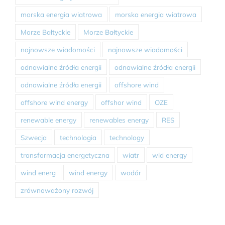
morska energia wiatrowa
morska energia wiatrowa
Morze Bałtyckie
Morze Bałtyckie
najnowsze wiadomości
najnowsze wiadomości
odnawialne źródła energii
odnawialne źródła energii
odnawialne źródła energii
offshore wind
offshore wind energy
offshor wind
OZE
renewable energy
renewables energy
RES
Szwecja
technologia
technology
transformacja energetyczna
wiatr
wid energy
wind energ
wind energy
wodór
zrównoważony rozwój