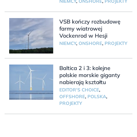
NIEMCY
,
ONSHORE
,
PROJEKTY
VSB kończy rozbudowę
farmy wiatrowej
Vockenrod w Hesji
NIEMCY
,
ONSHORE
,
PROJEKTY
Baltica 2 i 3: kolejne
polskie morskie giganty
nabierają kształtu
EDITOR'S CHOICE
,
OFFSHORE
,
POLSKA
,
PROJEKTY