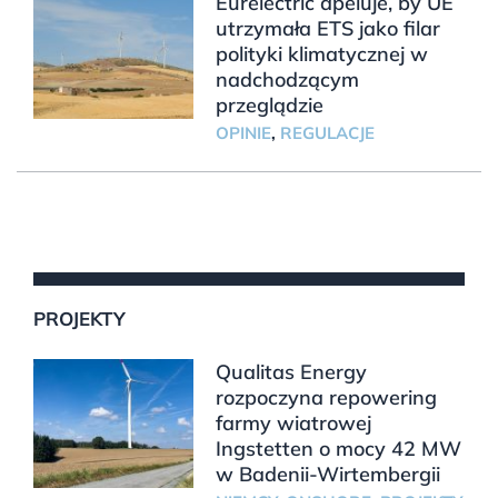
Eurelectric apeluje, by UE
utrzymała ETS jako filar
polityki klimatycznej w
nadchodzącym
przeglądzie
OPINIE
,
REGULACJE
PROJEKTY
Qualitas Energy
rozpoczyna repowering
farmy wiatrowej
Ingstetten o mocy 42 MW
w Badenii-Wirtembergii