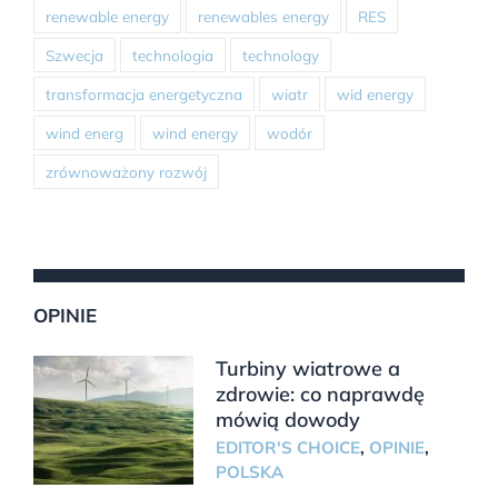
renewable energy
renewables energy
RES
Szwecja
technologia
technology
transformacja energetyczna
wiatr
wid energy
wind energ
wind energy
wodór
zrównoważony rozwój
OPINIE
Turbiny wiatrowe a
zdrowie: co naprawdę
mówią dowody
EDITOR'S CHOICE
,
OPINIE
,
POLSKA