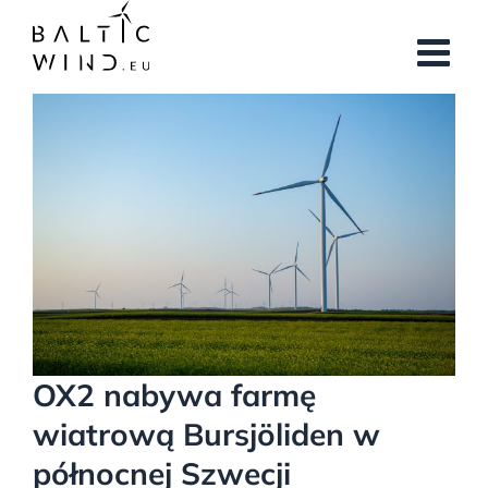
Przejdź
do
zawartości
Pokaż
większy
obrazek
OX2 nabywa farmę
wiatrową Bursjöliden w
północnej Szwecji