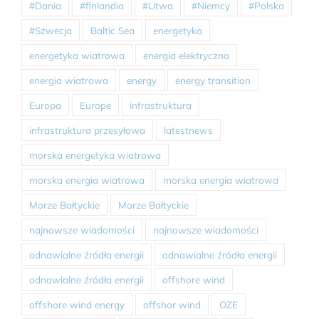
#Dania
#finlandia
#Litwa
#Niemcy
#Polska
#Szwecja
Baltic Sea
energetyka
energetyka wiatrowa
energia elektryczna
energia wiatrowa
energy
energy transition
Europa
Europe
infrastruktura
infrastruktura przesyłowa
latestnews
morska energetyka wiatrowa
morska energia wiatrowa
morska energia wiatrowa
Morze Bałtyckie
Morze Bałtyckie
najnowsze wiadomości
najnowsze wiadomości
odnawialne źródła energii
odnawialne źródła energii
odnawialne źródła energii
offshore wind
offshore wind energy
offshor wind
OZE