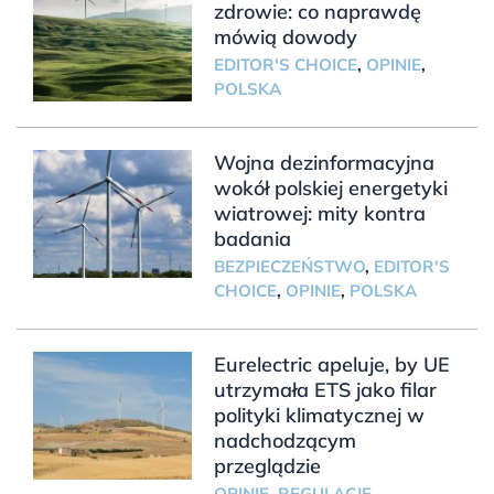
zdrowie: co naprawdę
mówią dowody
EDITOR'S CHOICE
,
OPINIE
,
POLSKA
Wojna dezinformacyjna
wokół polskiej energetyki
wiatrowej: mity kontra
badania
BEZPIECZEŃSTWO
,
EDITOR'S
CHOICE
,
OPINIE
,
POLSKA
Eurelectric apeluje, by UE
utrzymała ETS jako filar
polityki klimatycznej w
nadchodzącym
przeglądzie
OPINIE
,
REGULACJE