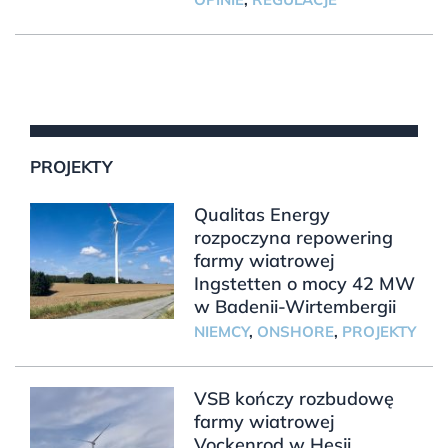
PROJEKTY
Qualitas Energy
rozpoczyna repowering
farmy wiatrowej
Ingstetten o mocy 42 MW
w Badenii-Wirtembergii
NIEMCY
,
ONSHORE
,
PROJEKTY
VSB kończy rozbudowę
farmy wiatrowej
Vockenrod w Hesji