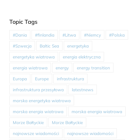
Topic Tags
#Dania
#finlandia
#Litwa
#Niemcy
#Polska
#Szwecja
Baltic Sea
energetyka
energetyka wiatrowa
energia elektryczna
energia wiatrowa
energy
energy transition
Europa
Europe
infrastruktura
infrastruktura przesyłowa
latestnews
morska energetyka wiatrowa
morska energia wiatrowa
morska energia wiatrowa
Morze Bałtyckie
Morze Bałtyckie
najnowsze wiadomości
najnowsze wiadomości