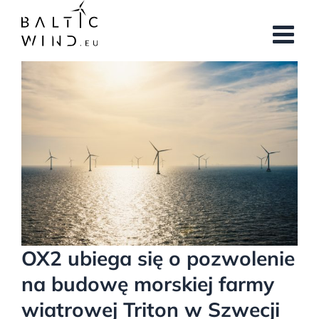
Przejdź
do
zawartości
Pokaż
większy
obrazek
OX2 ubiega się o pozwolenie
na budowę morskiej farmy
wiatrowej Triton w Szwecji