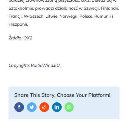
bardziej zrównoważoną przyszłość. OX2, z siedzibą w
Sztokholmie, prowadzi działalność w Szwecji, Finlandii,
Francji, Włoszech, Litwie, Norwegii, Polsce, Rumunii i
Hiszpanii.
Źródło: OX2
Copyrights BalticWind.EU.
Share This Story, Choose Your Platform!
Facebook
Twitter
Reddit
LinkedIn
WhatsApp