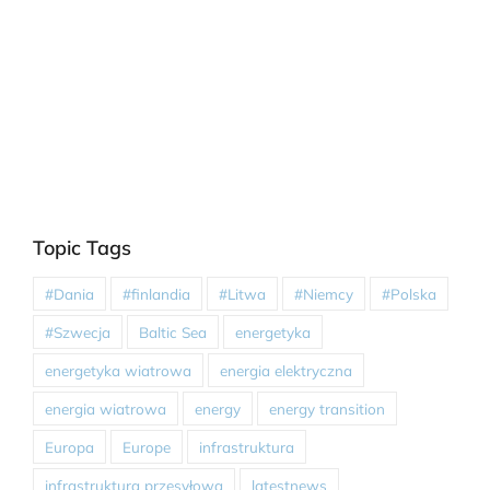
Topic Tags
#Dania
#finlandia
#Litwa
#Niemcy
#Polska
#Szwecja
Baltic Sea
energetyka
energetyka wiatrowa
energia elektryczna
energia wiatrowa
energy
energy transition
Europa
Europe
infrastruktura
infrastruktura przesyłowa
latestnews