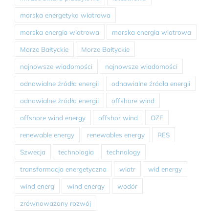
morska energetyka wiatrowa
morska energia wiatrowa
morska energia wiatrowa
Morze Bałtyckie
Morze Bałtyckie
najnowsze wiadomości
najnowsze wiadomości
odnawialne źródła energii
odnawialne źródła energii
odnawialne źródła energii
offshore wind
offshore wind energy
offshor wind
OZE
renewable energy
renewables energy
RES
Szwecja
technologia
technology
transformacja energetyczna
wiatr
wid energy
wind energ
wind energy
wodór
zrównoważony rozwój