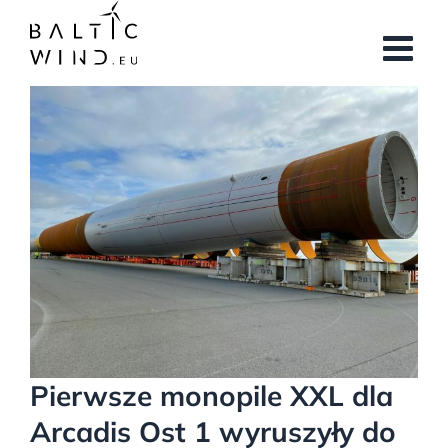
Przejdź
do
zawartości
Pokaż
większy
obrazek
Pierwsze monopile XXL dla
Arcadis Ost 1 wyruszyły do