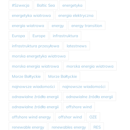
#Szwecja
Baltic Sea
energetyka
energetyka wiatrowa
energia elektryczna
energia wiatrowa
energy
energy transition
Europa
Europe
infrastruktura
infrastruktura przesyłowa
latestnews
morska energetyka wiatrowa
morska energia wiatrowa
morska energia wiatrowa
Morze Bałtyckie
Morze Bałtyckie
najnowsze wiadomości
najnowsze wiadomości
odnawialne źródła energii
odnawialne źródła energii
odnawialne źródła energii
offshore wind
offshore wind energy
offshor wind
OZE
renewable energy
renewables energy
RES