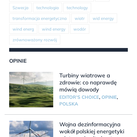
Szwecja
technologia
technology
transformacja energetyczna
wiatr
wid energy
wind energ
wind energy
wodór
zrównoważony rozwój
OPINIE
Turbiny wiatrowe a
zdrowie: co naprawdę
mówią dowody
EDITOR'S CHOICE
,
OPINIE
,
POLSKA
Wojna dezinformacyjna
wokół polskiej energetyki