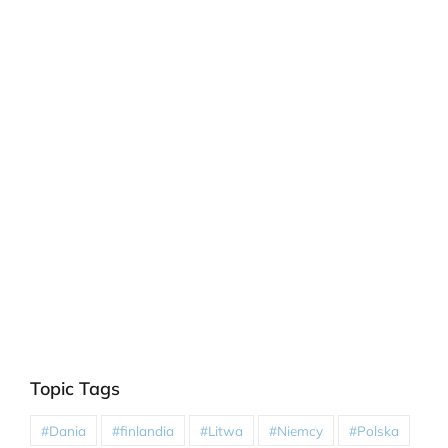
Topic Tags
#Dania
#finlandia
#Litwa
#Niemcy
#Polska