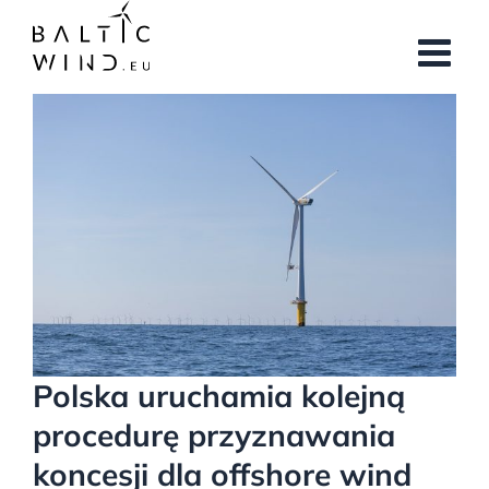
Przejdź
do
zawartości
Pokaż
większy
obrazek
Polska uruchamia kolejną
procedurę przyznawania
koncesji dla offshore wind