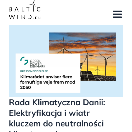
Przejdź
do
zawartości
Pokaż
większy
obrazek
Rada Klimatyczna Danii:
Elektryfikacja i wiatr
kluczem do neutralności