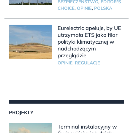
BEZPIECZEŃSTWO
,
EDITOR'S
CHOICE
,
OPINIE
,
POLSKA
Eurelectric apeluje, by UE
utrzymała ETS jako filar
polityki klimatycznej w
nadchodzącym
przeglądzie
OPINIE
,
REGULACJE
PROJEKTY
Terminal instalacyjny w