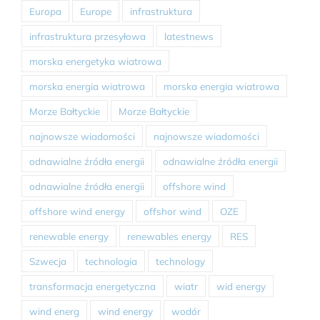
Europa
Europe
infrastruktura
infrastruktura przesyłowa
latestnews
morska energetyka wiatrowa
morska energia wiatrowa
morska energia wiatrowa
Morze Bałtyckie
Morze Bałtyckie
najnowsze wiadomości
najnowsze wiadomości
odnawialne źródła energii
odnawialne źródła energii
odnawialne źródła energii
offshore wind
offshore wind energy
offshor wind
OZE
renewable energy
renewables energy
RES
Szwecja
technologia
technology
transformacja energetyczna
wiatr
wid energy
wind energ
wind energy
wodór