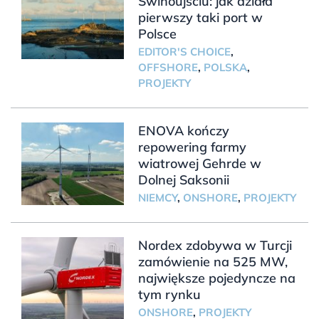
Świnoujściu: jak działa
pierwszy taki port w
Polsce
EDITOR'S CHOICE
,
OFFSHORE
,
POLSKA
,
PROJEKTY
ENOVA kończy
repowering farmy
wiatrowej Gehrde w
Dolnej Saksonii
NIEMCY
,
ONSHORE
,
PROJEKTY
Nordex zdobywa w Turcji
zamówienie na 525 MW,
największe pojedyncze na
tym rynku
ONSHORE
,
PROJEKTY